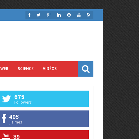
 WEB
SCIENCE
VIDÉOS
675
Followers
405
J'aimes
39