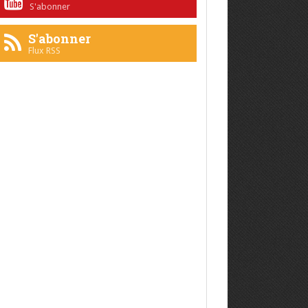
S'abonner
S'abonner
Flux RSS