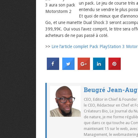
un pack. Le jeu de course très
entendu se vendre le plus possi
Et quoi de mieux que d’annoncer
Go, et une manette Dual Shock 3 seront accompa
399,99€. Oui vous l’avez comprit, le titre sera o
acheteurs de ne pas passé à coté.
>>
Lire l’article complet Pack PlayStation 3 Mot
Beugré Jean-Aug
CEO, Editor in Chief & Founder
le CEO, Rédacteur en Chef et F
Créateurs Bio, Le Journal du 
de nature, je me forme réguliè
que dans ce qui touche au Co
maintenant 15 sur le web, ave
Management, le webmastering e