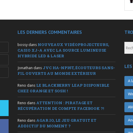
LES DERNIERS COMMENTAIRES
TRO
NOUVEAUX VIDÉOPROJECTEURS,
bossy
dans
CASIO XJ-A AVEC LA SOURCE LUMINEUSE
HYBRIDE LED & LASER
LES
JVC HA-NP35T, ÉCOUTEURS SANS-
Jonathan
dans
FIL OUVERTS AU MONDE EXTÉRIEUR
A l
LE BLACKBERRY LEAP DISPONIBLE
Reno
dans
CHEZ ORANGE ET SOSH !
Wi
ATTENTION : PIRATAGE ET
Reno
dans
AM
RÉCUPÉRATION DE COMPTE FACEBOOK ?!
AGAR.IO, LE JEU GRATUIT ET
An
Reno
dans
ADDICTIF DU MOMENT ?