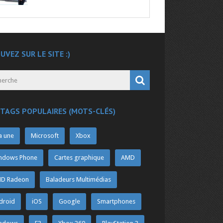
UVEZ SUR LE SITE :)
 TAGS POPULAIRES (MOTS-CLÉS)
a une
Microsoft
Xbox
ndows Phone
Cartes graphique
AMD
D Radeon
Baladeurs Multimédias
droid
iOS
Google
Smartphones