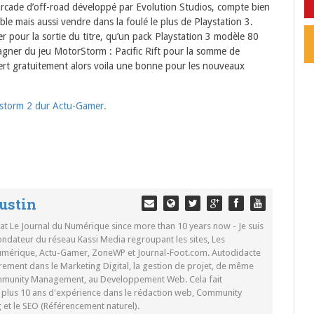
 arcade d’off-road développé par Evolution Studios, compte bien
ble mais aussi vendre dans la foulé le plus de Playstation 3.
 pour la sortie du titre, qu’un pack Playstation 3 modèle 80
gner du jeu MotorStorm : Pacific Rift pour la somme de
ffert gratuitement alors voila une bonne pour les nouveaux
orstorm 2 dur Actu-Gamer.
ustin
 at Le Journal du Numérique since more than 10 years now - Je suis
ondateur du réseau Kassi Media regroupant les sites, Les
Numérique, Actu-Gamer, ZoneWP et Journal-Foot.com. Autodidacte
rement dans le Marketing Digital, la gestion de projet, de même
mmunity Management, au Developpement Web. Cela fait
c plus 10 ans d'expérience dans le rédaction web, Community
t le SEO (Référencement naturel).