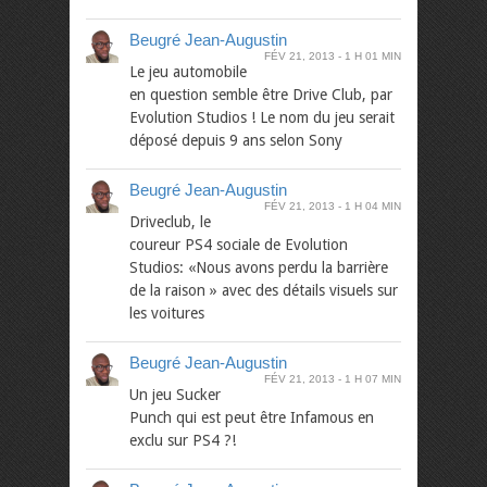
Beugré Jean-Augustin
FÉV 21, 2013
1 H 01 MIN
Le jeu automobile
en question semble être Drive Club, par
Evolution Studios ! Le nom du jeu serait
déposé depuis 9 ans selon Sony
Beugré Jean-Augustin
FÉV 21, 2013
1 H 04 MIN
Driveclub, le
coureur PS4 sociale de Evolution
Studios: «Nous avons perdu la barrière
de la raison » avec des détails visuels sur
les voitures
Beugré Jean-Augustin
FÉV 21, 2013
1 H 07 MIN
Un jeu Sucker
Punch qui est peut être Infamous en
exclu sur PS4 ?!