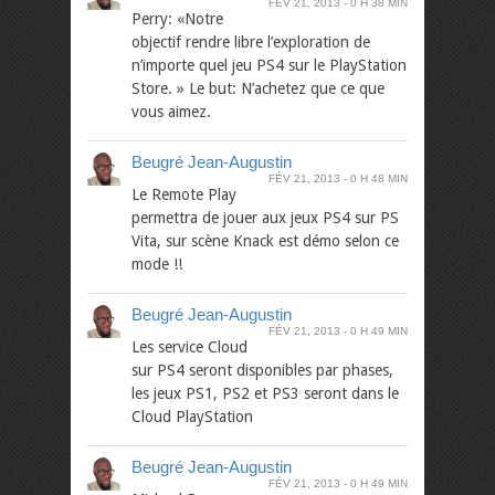
FÉV 21, 2013
0 H 38 MIN
Perry: «Notre
objectif rendre libre l’exploration de
n’importe quel jeu PS4 sur le PlayStation
Store. » Le but: N’achetez que ce que
vous aimez.
Beugré Jean-Augustin
FÉV 21, 2013
0 H 48 MIN
Le Remote Play
permettra de jouer aux jeux PS4 sur PS
Vita, sur scène Knack est démo selon ce
mode !!
Beugré Jean-Augustin
FÉV 21, 2013
0 H 49 MIN
Les service Cloud
sur PS4 seront disponibles par phases,
les jeux PS1, PS2 et PS3 seront dans le
Cloud PlayStation
Beugré Jean-Augustin
FÉV 21, 2013
0 H 49 MIN