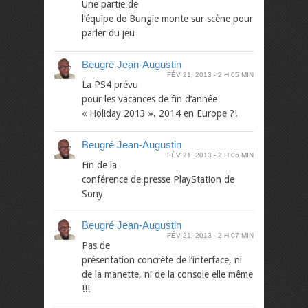
Une partie de
l’équipe de Bungie monte sur scène pour
parler du jeu
Beugré Jean-Augustin
FÉV 21, 2013
2 H 05 MIN
La PS4 prévu
pour les vacances de fin d’année
« Holiday 2013 ». 2014 en Europe ?!
Beugré Jean-Augustin
FÉV 21, 2013
2 H 06 MIN
Fin de la
conférence de presse PlayStation de
Sony
Beugré Jean-Augustin
FÉV 21, 2013
2 H 07 MIN
Pas de
présentation concrète de l’interface, ni
de la manette, ni de la console elle même
!!!