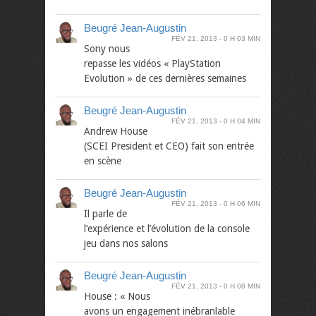
Beugré Jean-Augustin
FÉV 21, 2013
0 H 03 MIN
Sony nous
repasse les vidéos « PlayStation
Evolution » de ces dernières semaines
Beugré Jean-Augustin
FÉV 21, 2013
0 H 04 MIN
Andrew House
(SCEI President et CEO) fait son entrée
en scène
Beugré Jean-Augustin
FÉV 21, 2013
0 H 06 MIN
Il parle de
l’expérience et l’évolution de la console
jeu dans nos salons
Beugré Jean-Augustin
FÉV 21, 2013
0 H 08 MIN
House : « Nous
avons un engagement inébranlable