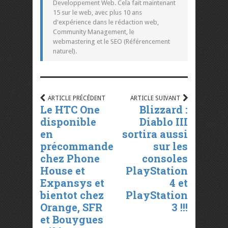
Developpement Web. Cela fait maintenant
15 sur le web, avec plus 10 ans
d'expérience dans le rédaction web,
Community Management, le
webmastering et le SEO (Référencement
naturel).
ARTICLE PRÉCÉDENT
ARTICLE SUIVANT
Le HTC One
Blizzard :
disponible
Diablo III
en
sortira aussi
précommande
sur les
chez Phone
consoles
House et
PlayStation
Expansys et
4 et
bientot chez
PlayStation
Orange, SFR
3 !!!
et Bouygues