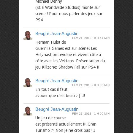
Michael Denny
(SCE Worldwide Studios) monte sur
scène ! Pour nous parler des jeux sur
PS4
Beugré Jean-Augustin
FÉV 21, 2013
0 H 51 MIN
Herman Hulst de
Guerrilla Games est sur scène! Les
Helghast ont évolué et vivent côte à
côte avec les Vektans. Présentation du
jeu Killzone: Shadow Fall sur PS4 !!
Beugré Jean-Augustin
FÉV 21, 2013
0 H 55 MIN
En tout cas il faut
avouer que c’est beau :-) !!!
Beugré Jean-Augustin
FÉV 21, 2013
1 H 00 MIN
Un jeu de course
est présenté actuellement !!! Gran
Turismo ?! Non je ne crois pas !!!