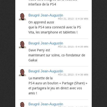
interface de la PS4
Beugré Jean-Augustin
FÉV 21, 2013
0 H 34 MIN
On apprend aussi
que la PS4 sera connecté avec la PS
Vita, les smartphone et tablettes !
Beugré Jean-Augustin
FÉV 21, 2013
0 H 35 MIN
Dave Perry est
maintenant sur scène, co-fondateur de
Gaikai
Beugré Jean-Augustin
FÉV 21, 2013
0 H 36 MIN
La manette de la
PS4 aura un bouton « Partage (Share) »
et partagera le jeu en direct avec vos
amis !
Beugré Jean-Augustin