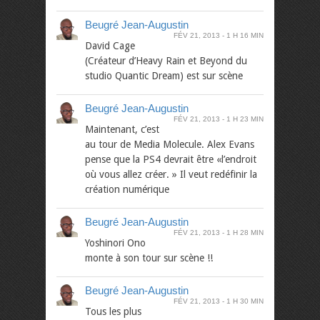
Beugré Jean-Augustin
FÉV 21, 2013
1 H 16 MIN
David Cage
(Créateur d’Heavy Rain et Beyond du
studio Quantic Dream) est sur scène
Beugré Jean-Augustin
FÉV 21, 2013
1 H 23 MIN
Maintenant, c’est
au tour de Media Molecule. Alex Evans
pense que la PS4 devrait être «l’endroit
où vous allez créer. » Il veut redéfinir la
création numérique
Beugré Jean-Augustin
FÉV 21, 2013
1 H 28 MIN
Yoshinori Ono
monte à son tour sur scène !!
Beugré Jean-Augustin
FÉV 21, 2013
1 H 30 MIN
Tous les plus