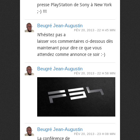
presse PlayStation de Sony à New York
;-) !!!
Beugré Jean-Augustin
FÉV 20, 2013
22 H 45 MIN
N’hésitez pas a
laisser vos commentaires ci-dessous dès
maintenant pour dire ce que vous
attendez comme annonce ce soir :-)
Beugré Jean-Augustin
FÉV 20, 2013
22 H 58 MIN
Beugré Jean-Augustin
FÉV 20, 2013
23 H 08 MIN
La conférence de