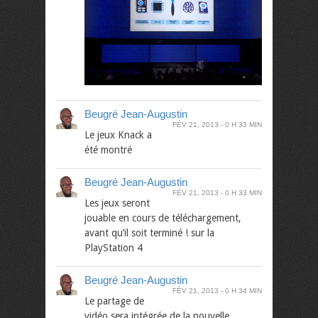
Beugré Jean-Augustin
FÉV 21, 2013
0 H 33 MIN
Le jeux Knack a
été montré
Beugré Jean-Augustin
FÉV 21, 2013
0 H 33 MIN
Les jeux seront
jouable en cours de téléchargement,
avant qu’il soit terminé ! sur la
PlayStation 4
Beugré Jean-Augustin
FÉV 21, 2013
0 H 34 MIN
Le partage de
vidéo sera intégrée de la nouvelle