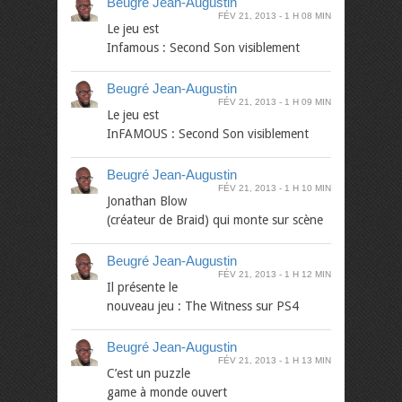
Beugré Jean-Augustin
FÉV 21, 2013
1 H 08 MIN
Le jeu est
Infamous : Second Son visiblement
Beugré Jean-Augustin
FÉV 21, 2013
1 H 09 MIN
Le jeu est
InFAMOUS : Second Son visiblement
Beugré Jean-Augustin
FÉV 21, 2013
1 H 10 MIN
Jonathan Blow
(créateur de Braid) qui monte sur scène
Beugré Jean-Augustin
FÉV 21, 2013
1 H 12 MIN
Il présente le
nouveau jeu : The Witness sur PS4
Beugré Jean-Augustin
FÉV 21, 2013
1 H 13 MIN
C’est un puzzle
game à monde ouvert