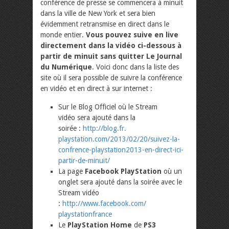
conférence de presse se commencera à minuit
dans la ville de New York et sera bien
évidemment retransmise en direct dans le
monde entier.
Vous pouvez suive en live
directement dans la vidéo ci-dessous à
partir de minuit sans quitter Le Journal
du Numérique
. Voici donc dans la liste des
site où il sera possible de suivre la conférence
en vidéo et en direct à sur internet :
Sur le Blog Officiel où le Stream
vidéo sera ajouté dans la
soirée :
http://blog.fr.
playstation.com/2013/02/20/
suivez-la-
confrence-
playstation2013-en-direct-ici-
partir-de-minuit/
La page
Facebook PlayStation
où un
onglet sera ajouté dans la soirée avec le
Stream vidéo
:
http://www.facebook.com/
playstationfrance
Le
PlayStation Home
de
PS3