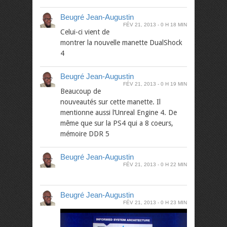
Beugré Jean-Augustin
FÉV 21, 2013
0 H 18 MIN
Celui-ci vient de
montrer la nouvelle manette DualShock
4
Beugré Jean-Augustin
FÉV 21, 2013
0 H 19 MIN
Beaucoup de
nouveautés sur cette manette. Il
mentionne aussi l’Unreal Engine 4. De
même que sur la PS4 qui a 8 coeurs,
mémoire DDR 5
Beugré Jean-Augustin
FÉV 21, 2013
0 H 22 MIN
Beugré Jean-Augustin
FÉV 21, 2013
0 H 23 MIN