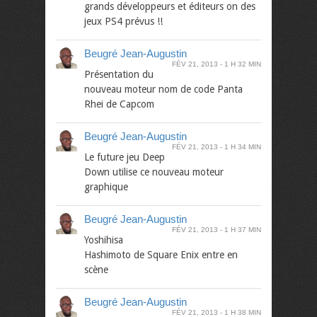
grands développeurs et éditeurs on des
jeux PS4 prévus !!
Beugré Jean-Augustin
FÉV 21, 2013
1 H 32 MIN
Présentation du
nouveau moteur nom de code Panta
Rhei de Capcom
Beugré Jean-Augustin
FÉV 21, 2013
1 H 34 MIN
Le future jeu Deep
Down utilise ce nouveau moteur
graphique
Beugré Jean-Augustin
FÉV 21, 2013
1 H 37 MIN
Yoshihisa
Hashimoto de Square Enix entre en
scène
Beugré Jean-Augustin
FÉV 21, 2013
1 H 38 MIN