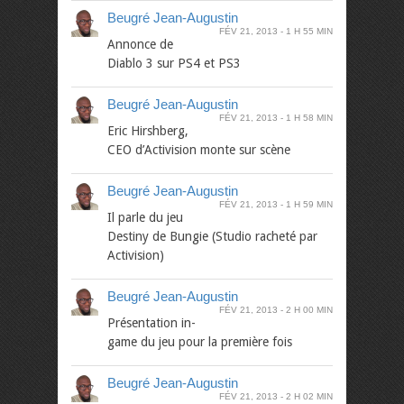
Beugré Jean-Augustin
FÉV 21, 2013
1 H 55 MIN
Annonce de
Diablo 3 sur PS4 et PS3
Beugré Jean-Augustin
FÉV 21, 2013
1 H 58 MIN
Eric Hirshberg,
CEO d’Activision monte sur scène
Beugré Jean-Augustin
FÉV 21, 2013
1 H 59 MIN
Il parle du jeu
Destiny de Bungie (Studio racheté par
Activision)
Beugré Jean-Augustin
FÉV 21, 2013
2 H 00 MIN
Présentation in-
game du jeu pour la première fois
Beugré Jean-Augustin
FÉV 21, 2013
2 H 02 MIN