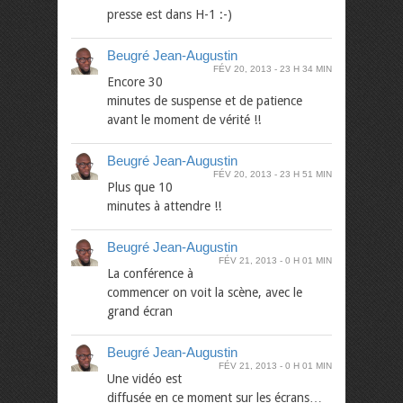
presse est dans H-1 :-)
Beugré Jean-Augustin
FÉV 20, 2013
23 H 34 MIN
Encore 30
minutes de suspense et de patience
avant le moment de vérité !!
Beugré Jean-Augustin
FÉV 20, 2013
23 H 51 MIN
Plus que 10
minutes à attendre !!
Beugré Jean-Augustin
FÉV 21, 2013
0 H 01 MIN
La conférence à
commencer on voit la scène, avec le
grand écran
Beugré Jean-Augustin
FÉV 21, 2013
0 H 01 MIN
Une vidéo est
diffusée en ce moment sur les écrans…