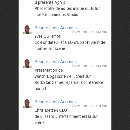
Il présente Agni’s
Philosophy démo technique du futur
moteur Luminous Studio
Beugré Jean-Augustin
FÉV 21, 2013
1 H 44 MIN
Yves Guillemot
Co-Fondateur et CEO d’Ubisoft vient de
monter sur scène
Beugré Jean-Augustin
FÉV 21, 2013
1 H 45 MIN
Présentation de
Watch Dogs sur PS4 !! C’est sûr
RockStar Games regarde la conférence
non ?!
Beugré Jean-Augustin
FÉV 21, 2013
1 H 53 MIN
Chris Metzen CEO
de Blizzard Entertainment est là sur
scène