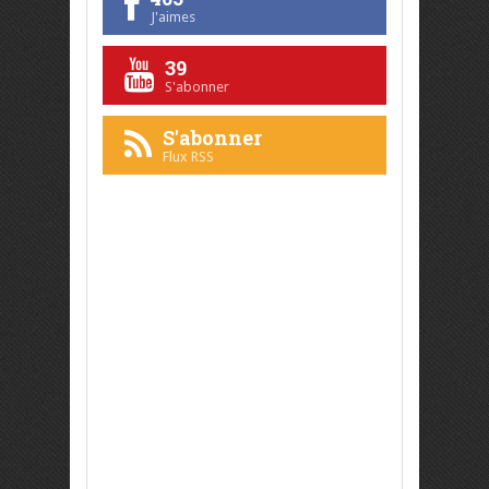
J'aimes
39
S'abonner
S'abonner
Flux RSS