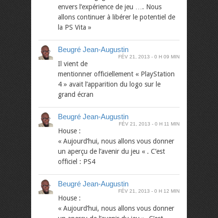
envers l’expérience de jeu …. Nous
allons continuer à libérer le potentiel de
la PS Vita »
Beugré Jean-Augustin
FÉV 21, 2013
0 H 09 MIN
Il vient de
mentionner officiellement « PlayStation
4 » avait l’apparition du logo sur le
grand écran
Beugré Jean-Augustin
FÉV 21, 2013
0 H 11 MIN
House :
« Aujourd’hui, nous allons vous donner
un aperçu de l’avenir du jeu « . C’est
officiel : PS4
Beugré Jean-Augustin
FÉV 21, 2013
0 H 12 MIN
House :
« Aujourd’hui, nous allons vous donner