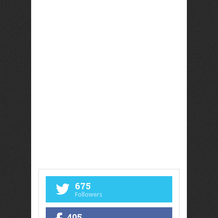
675
Followers
405