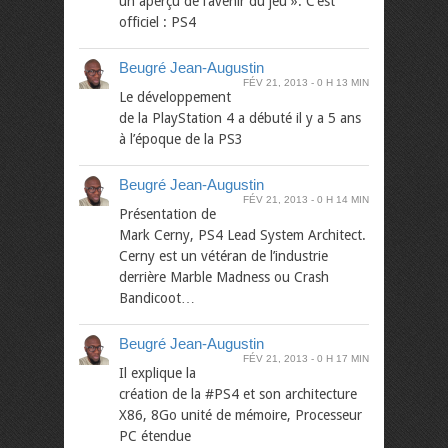
un aperçu de l’avenir du jeu ». C’est
officiel : PS4
Beugré Jean-Augustin
FÉV 21, 2013
0 H 13 MIN
Le développement
de la PlayStation 4 a débuté il y a 5 ans
à l’époque de la PS3
Beugré Jean-Augustin
FÉV 21, 2013
0 H 14 MIN
Présentation de
Mark Cerny, PS4 Lead System Architect.
Cerny est un vétéran de l’industrie
derrière Marble Madness ou Crash
Bandicoot…
Beugré Jean-Augustin
FÉV 21, 2013
0 H 17 MIN
Il explique la
création de la #PS4 et son architecture
X86, 8Go unité de mémoire, Processeur
PC étendue