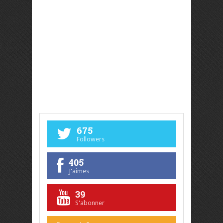
675
Followers
405
J'aimes
39
S'abonner