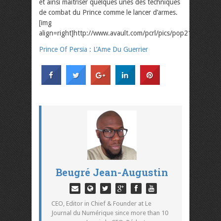
et ainsi maîtriser quelques unes des techniques
de combat du Prince comme le lancer d’armes.
[img
align=right]http://www.avault.com/pcrl/pics/pop21a.jpg[/img
Prince Of Persia : L’Ame Du Guerrier
Beugré Jean-Augustin
CEO, Editor in Chief & Founder at Le
Journal du Numérique since more than 10