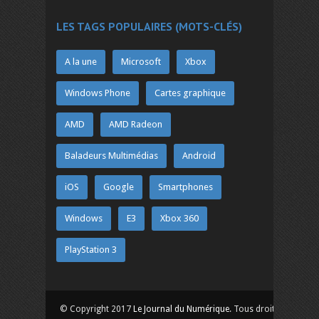
LES TAGS POPULAIRES (MOTS-CLÉS)
A la une
Microsoft
Xbox
Windows Phone
Cartes graphique
AMD
AMD Radeon
Baladeurs Multimédias
Android
iOS
Google
Smartphones
Windows
E3
Xbox 360
PlayStation 3
© Copyright 2017
Le Journal du Numérique
. Tous droits réservés.