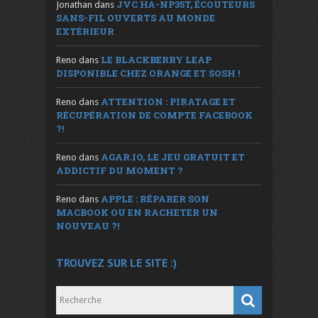
JVC HA-NP35T, ÉCOUTEURS
Jonathan
dans
SANS-FIL OUVERTS AU MONDE
EXTÉRIEUR
LE BLACKBERRY LEAP
Reno
dans
DISPONIBLE CHEZ ORANGE ET SOSH !
ATTENTION : PIRATAGE ET
Reno
dans
RÉCUPÉRATION DE COMPTE FACEBOOK
?!
AGAR.IO, LE JEU GRATUIT ET
Reno
dans
ADDICTIF DU MOMENT ?
APPLE : RÉPARER SON
Reno
dans
MACBOOK OU EN RACHETER UN
NOUVEAU ?!
TROUVEZ SUR LE SITE :)