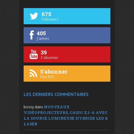
675
Followers
405
J'aimes
39
S'abonner
S'abonner
Flux RSS
LES DERNIERS COMMENTAIRES
NOUVEAUX
bossy
dans
VIDÉOPROJECTEURS, CASIO XJ-A AVEC
LA SOURCE LUMINEUSE HYBRIDE LED &
LASER