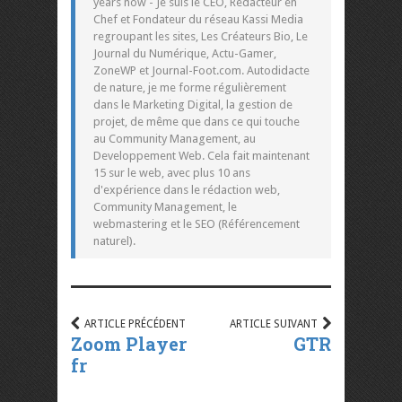
years now - Je suis le CEO, Rédacteur en
Chef et Fondateur du réseau Kassi Media
regroupant les sites, Les Créateurs Bio, Le
Journal du Numérique, Actu-Gamer,
ZoneWP et Journal-Foot.com. Autodidacte
de nature, je me forme régulièrement
dans le Marketing Digital, la gestion de
projet, de même que dans ce qui touche
au Community Management, au
Developpement Web. Cela fait maintenant
15 sur le web, avec plus 10 ans
d'expérience dans le rédaction web,
Community Management, le
webmastering et le SEO (Référencement
naturel).
ARTICLE PRÉCÉDENT
ARTICLE SUIVANT
Zoom Player
GTR
fr