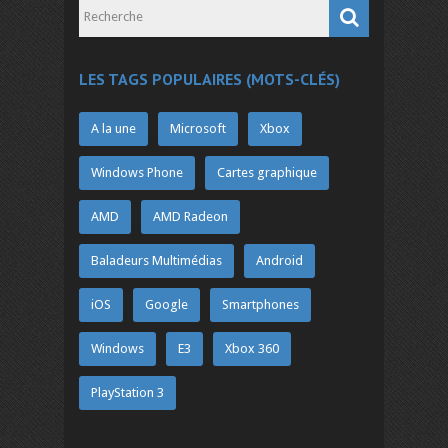
LES TAGS POPULAIRES (MOTS-CLÉS)
A la une
Microsoft
Xbox
Windows Phone
Cartes graphique
AMD
AMD Radeon
Baladeurs Multimédias
Android
iOS
Google
Smartphones
Windows
E3
Xbox 360
PlayStation 3