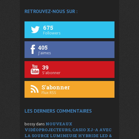
RETROUVEZ-NOUS SUR :
675
Followers
405
J'aimes
39
S'abonner
S'abonner
Flux RSS
LES DERNIERS COMMENTAIRES
NOUVEAUX
bossy
dans
VIDÉOPROJECTEURS, CASIO XJ-A AVEC
LA SOURCE LUMINEUSE HYBRIDE LED &