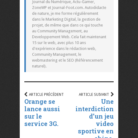
Journal du Numérique, Actu-Gamer,
ZoneWP et Journal-Foot.com. Autodidacte
de nature, je me forme régulièrement
dans le Marketing Digital, la gestion de
projet, de même que dans ce qui touche
au Community Management, au
Developpement Web. Cela fait maintenant
15 sur le web, avec plus 10 ans
d'expérience dans le rédaction web,
Community Management, le
webmastering et le SEO (Référencement
naturel).
ARTICLE PRÉCÉDENT
ARTICLE SUIVANT
Orange se
Une
lance aussi
interdiction
sur le
d’un jeu
service 3G.
video
sportive en