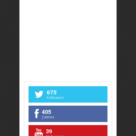
675
Followers
405
J'aimes
39