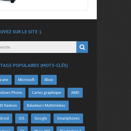
UVEZ SUR LE SITE :)
 TAGS POPULAIRES (MOTS-CLÉS)
a une
Microsoft
Xbox
ndows Phone
Cartes graphique
AMD
D Radeon
Baladeurs Multimédias
droid
iOS
Google
Smartphones