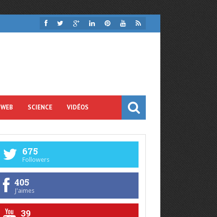
 WEB
SCIENCE
VIDÉOS
675
Followers
405
J'aimes
39