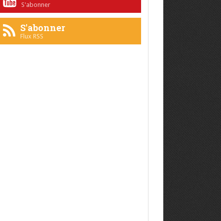
S'abonner
S'abonner
Flux RSS