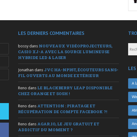
LES DERNIERS COMMENTAIRES
TRO
NOUVEAUX VIDÉOPROJECTEURS,
bossy
dans
CASIO XJ-A AVEC LA SOURCE LUMINEUSE
HYBRIDE LED & LASER
LES
JVC HA-NP35T, ÉCOUTEURS SANS-
Jonathan
dans
FIL OUVERTS AU MONDE EXTÉRIEUR
A l
LE BLACKBERRY LEAP DISPONIBLE
Reno
dans
CHEZ ORANGE ET SOSH !
Wi
ATTENTION : PIRATAGE ET
Reno
dans
AM
RÉCUPÉRATION DE COMPTE FACEBOOK ?!
AGAR.IO, LE JEU GRATUIT ET
An
Reno
dans
ADDICTIF DU MOMENT ?