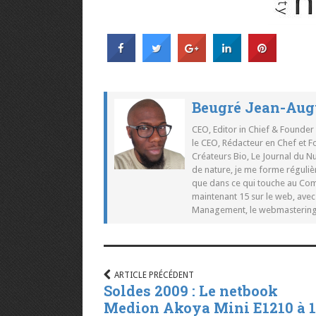
Beugré Jean-Aug
CEO, Editor in Chief & Founder
le CEO, Rédacteur en Chef et F
Créateurs Bio, Le Journal du 
de nature, je me forme réguliè
que dans ce qui touche au Co
maintenant 15 sur le web, ave
Management, le webmastering e
ARTICLE PRÉCÉDENT
Soldes 2009 : Le netbook
Medion Akoya Mini E1210 à 