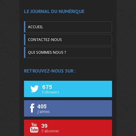
LE JOURNAL DU NUMÉRIQUE
ACCUEIL
CONTACTEZ-NOUS
QUI SOMMES NOUS ?
RETROUVEZ-NOUS SUR :
675
Followers
405
J'aimes
39
S'abonner