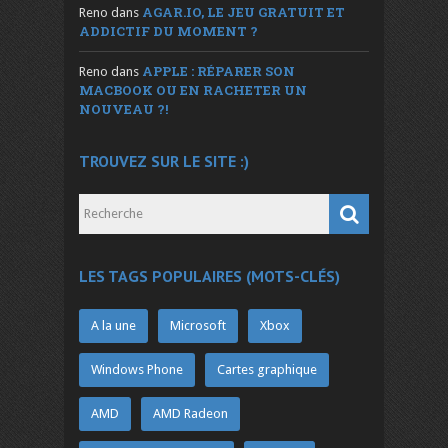
AGAR.IO, LE JEU GRATUIT ET
Reno
dans
ADDICTIF DU MOMENT ?
APPLE : RÉPARER SON
Reno
dans
MACBOOK OU EN RACHETER UN
NOUVEAU ?!
TROUVEZ SUR LE SITE :)
LES TAGS POPULAIRES (MOTS-CLÉS)
A la une
Microsoft
Xbox
Windows Phone
Cartes graphique
AMD
AMD Radeon