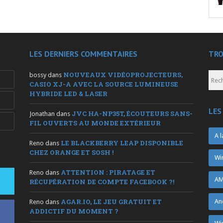
LES DERNIERS COMMENTAIRES
TRO
NOUVEAUX VIDÉOPROJECTEURS,
bossy
dans
CASIO XJ-A AVEC LA SOURCE LUMINEUSE
HYBRIDE LED & LASER
LES
JVC HA-NP35T, ÉCOUTEURS SANS-
Jonathan
dans
FIL OUVERTS AU MONDE EXTÉRIEUR
A l
LE BLACKBERRY LEAP DISPONIBLE
Reno
dans
CHEZ ORANGE ET SOSH !
Wi
ATTENTION : PIRATAGE ET
Reno
dans
AM
RÉCUPÉRATION DE COMPTE FACEBOOK ?!
AGAR.IO, LE JEU GRATUIT ET
An
Reno
dans
ADDICTIF DU MOMENT ?