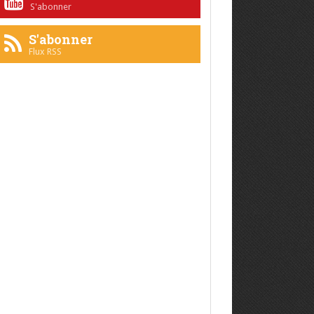
S'abonner
S'abonner
Flux RSS