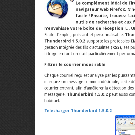
Le complément idéal de Fire
navigateur web Firefox. N’hé
facile ! Ensuite, trouvez f
outils de recherche et aux fi
n’envahisse votre boîte de réception !…
U
Facile d’emploi, puissant et personnalisable,
Thun
Thunderbird 1.5.0.2
supporte les protocoles
I
gestion intégrée des fils d’actualités
(RSS),
ses pu
filtrage en font un outil particulièrement perform
Filtrez le courrier indésirable
Chaque courriel reçu est analysé par les puissants
marquez un message comme indésirable, cette déci
courrier entrant, afin d’améliorer la détection de
messagerie.
Thunderbird 1.5.0.2
peut aussi comp
habituel.
Télécharger Thunderbird 1.5.0.2