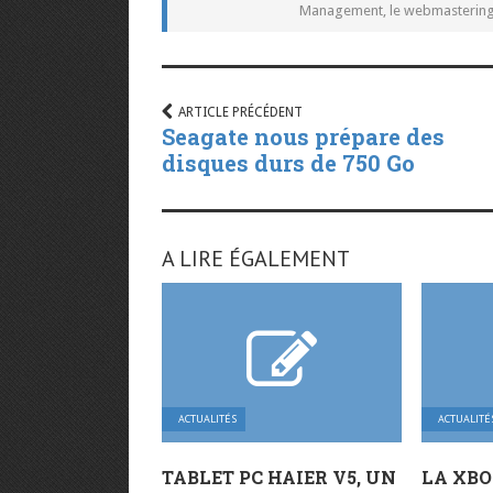
Management, le webmastering e
ARTICLE PRÉCÉDENT
Seagate nous prépare des
disques durs de 750 Go
A LIRE ÉGALEMENT
ACTUALITÉS
ACTUALITÉ
TABLET PC HAIER V5, UN
LA XBO