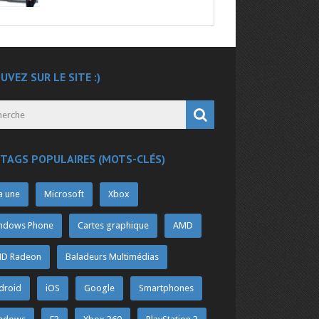
UVEZ SUR LE SITE :)
 TAGS POPULAIRES (MOTS-CLÉS)
a une
Microsoft
Xbox
ndows Phone
Cartes graphique
AMD
D Radeon
Baladeurs Multimédias
droid
iOS
Google
Smartphones