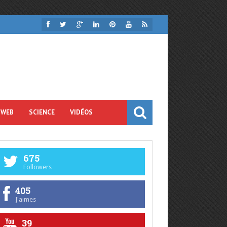
 WEB
SCIENCE
VIDÉOS
675
Followers
405
J'aimes
39