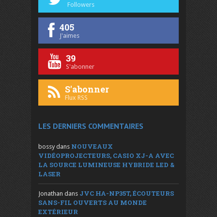
Followers
405
J'aimes
39
S'abonner
S'abonner
Flux RSS
LES DERNIERS COMMENTAIRES
NOUVEAUX
bossy
dans
VIDÉOPROJECTEURS, CASIO XJ-A AVEC
LA SOURCE LUMINEUSE HYBRIDE LED &
LASER
JVC HA-NP35T, ÉCOUTEURS
Jonathan
dans
SANS-FIL OUVERTS AU MONDE
EXTÉRIEUR