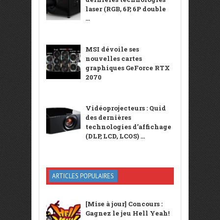
laser (RGB, 6P, 6P double
...
MSI dévoile ses
nouvelles cartes
graphiques GeForce RTX
2070
Vidéoprojecteurs : Quid
des dernières
technologies d’affichage
(DLP, LCD, LCOS) ...
ARTICLES POPULAIRES
[Mise à jour] Concours :
Gagnez le jeu Hell Yeah!