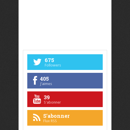
675
Followers
405
J'aimes
39
S'abonner
S'abonner
Flux RSS