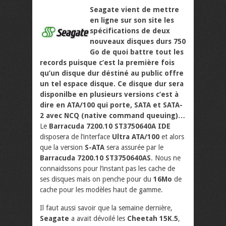
Seagate vient de mettre
en ligne sur son site les
spécifications de deux
nouveaux disques durs 750
Go de quoi battre tout les
records puisque c’est la première fois
qu’un disque dur déstiné au public offre
un tel espace disque. Ce disque dur sera
disponilbe en plusieurs versions c’est à
dire en ATA/100 qui porte, SATA et SATA-
2 avec NCQ (native command queuing)…
Le
Barracuda 7200.10 ST3750640A IDE
disposera de l’interface
Ultra ATA/100
et alors
que la version
S-ATA
sera assurée par le
Barracuda 7200.10 ST3750640AS
. Nous ne
connaidssons pour l’instant pas les cache de
ses disques mais on penche pour du
16Mo
de
cache pour les modèles haut de gamme.
Il faut aussi savoir que la semaine dernière,
Seagate
a avait dévoilé les
Cheetah 15K.5
,