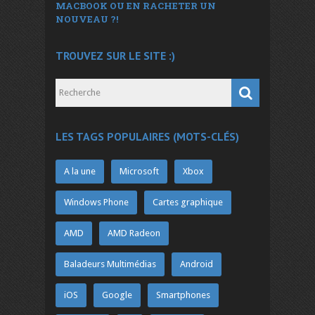
MACBOOK OU EN RACHETER UN
NOUVEAU ?!
TROUVEZ SUR LE SITE :)
LES TAGS POPULAIRES (MOTS-CLÉS)
A la une
Microsoft
Xbox
Windows Phone
Cartes graphique
AMD
AMD Radeon
Baladeurs Multimédias
Android
iOS
Google
Smartphones