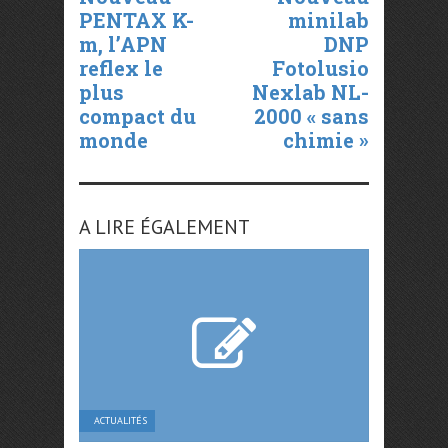
PENTAX K-
minilab
m, l’APN
DNP
reflex le
Fotolusio
plus
Nexlab NL-
compact du
2000 « sans
monde
chimie »
A LIRE ÉGALEMENT
ACTUALITÉS