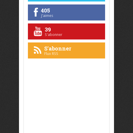
405
J'aimes
39
S'abonner
S'abonner
Flux RSS