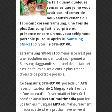
Sa fait quand quelques
semaines que je ne vous
avait pas informer de
nouveautés venant du
fabricant coréen Samsung, une fois de
plus Samsung fait la surprise et
présente encore un nouveau téléphone
portable puisque après le
Samsung
SGH-Z150
voici le SPH-B3100…
Le
Samsung
SPH-B3100
meme si ce n’est pas
une révolution mais en tout cas il permet a
Samsung d’aggrandir son panel de portable et
ainsi de fournir a ses clients la plus grande
diversité de portable possible.
Ce
Samsung SPH-B3100
possède un
APN
avec un capteur de
2 Megapixels
il est de
même pouru d’un écran rotatif et biensûr il
possède aussi
lecteur multimedia
pour lire
vos fichiers musiques
MP3
etc malheuresement
il faudras attendre le prochain evenemeent