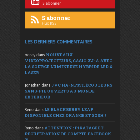
S'abonner
S'abonner
Flux RSS
LES DERNIERS COMMENTAIRES
NOUVEAUX
bossy
dans
VIDÉOPROJECTEURS, CASIO XJ-A AVEC
LA SOURCE LUMINEUSE HYBRIDE LED &
LASER
JVC HA-NP35T, ÉCOUTEURS
Jonathan
dans
SANS-FIL OUVERTS AU MONDE
EXTÉRIEUR
LE BLACKBERRY LEAP
Reno
dans
DISPONIBLE CHEZ ORANGE ET SOSH !
ATTENTION : PIRATAGE ET
Reno
dans
RÉCUPÉRATION DE COMPTE FACEBOOK
?!