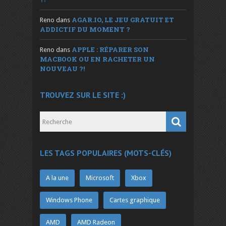
AGAR.IO, LE JEU GRATUIT ET
Reno
dans
ADDICTIF DU MOMENT ?
APPLE : RÉPARER SON
Reno
dans
MACBOOK OU EN RACHETER UN
NOUVEAU ?!
TROUVEZ SUR LE SITE :)
LES TAGS POPULAIRES (MOTS-CLÉS)
A la une
Microsoft
Xbox
Windows Phone
Cartes graphique
AMD
AMD Radeon