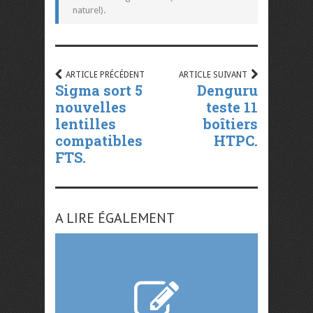
naturel).
ARTICLE PRÉCÉDENT
ARTICLE SUIVANT
Sigma sort 5
Denguru
nouvelles
teste 11
lentilles
boîtiers
compatibles
HTPC.
FTS.
A LIRE ÉGALEMENT