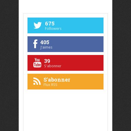
675
Followers
405
J'aimes
39
S'abonner
S'abonner
Flux RSS