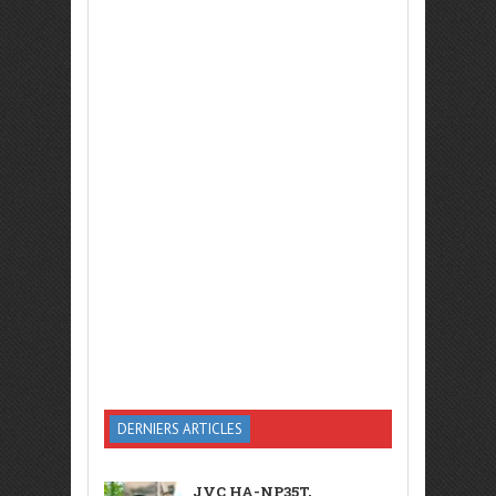
DERNIERS ARTICLES
JVC HA-NP35T,