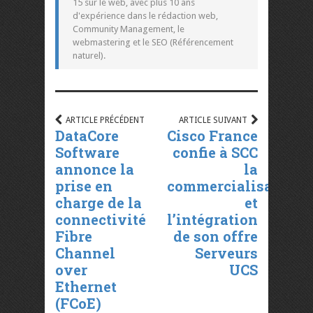
15 sur le web, avec plus 10 ans
d'expérience dans le rédaction web,
Community Management, le
webmastering et le SEO (Référencement
naturel).
ARTICLE PRÉCÉDENT
ARTICLE SUIVANT
DataCore
Cisco France
Software
confie à SCC
annonce la
la
prise en
commercialisation
charge de la
et
connectivité
l’intégration
Fibre
de son offre
Channel
Serveurs
over
UCS
Ethernet
(FCoE)