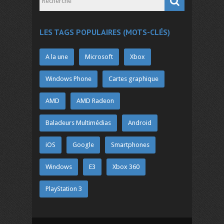
LES TAGS POPULAIRES (MOTS-CLÉS)
A la une
Microsoft
Xbox
Windows Phone
Cartes graphique
AMD
AMD Radeon
Baladeurs Multimédias
Android
iOS
Google
Smartphones
Windows
E3
Xbox 360
PlayStation 3