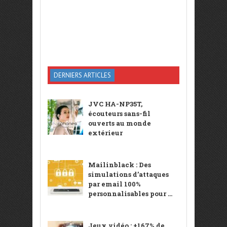
DERNIERS ARTICLES
JVC HA-NP35T,
écouteurs sans-fil
ouverts au monde
extérieur
Mailinblack : Des
simulations d’attaques
par email 100%
personnalisables pour ...
Jeux vidéo : +167% de