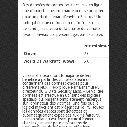
Des données de connexion à des jeux en ligne
que n’importe quel internaute peut se procurer
pour un prix de départ d’environ 2 euros ! Un
tarif qui fluctue en fonction de l’offre et de la
demande, mais aussi de la qualité du compte
(type et niveau des personnages par exemple).
Prix minimum
Pri
Steam
2 €
50 €
World Of Warcraft (WoW)
5 €
30 €
« Les malfaiteurs font la majorité de leur
bénéfice à partir des comptes Steam qui
contiennent des données d’accès pour
différents jeux, » ex- plique Ralf Benzmüller,
directeur du G Data Security Labs. « Le vol des
données est effectué en utilisant des logiciels
spéciaux qui passent complètement inaperçus
sur l’ordinateur des victimes. Une fois que le
logiciel malveillant est présent sur le PC, toutes
les données d’accès sont détectées et
automatiquement expédiées aux malfaiteurs.
La manipulation est aisée, particulièrement
chez les gamers : pour des raisons de