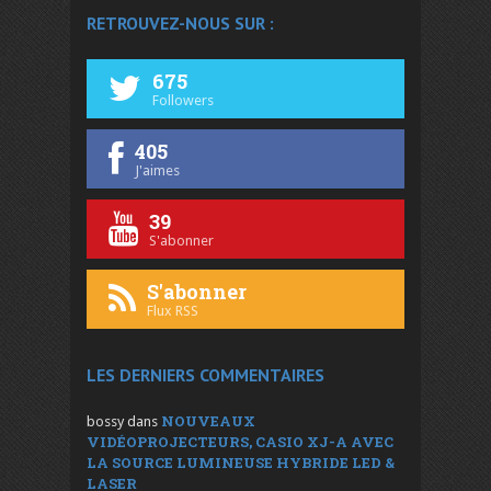
RETROUVEZ-NOUS SUR :
675
Followers
405
J'aimes
39
S'abonner
S'abonner
Flux RSS
LES DERNIERS COMMENTAIRES
NOUVEAUX
bossy
dans
VIDÉOPROJECTEURS, CASIO XJ-A AVEC
LA SOURCE LUMINEUSE HYBRIDE LED &
LASER