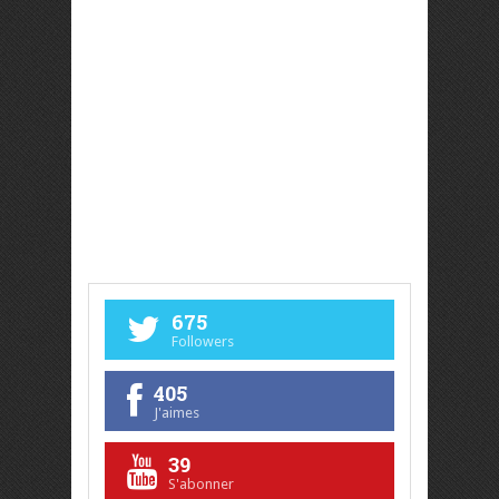
675
Followers
405
J'aimes
39
S'abonner