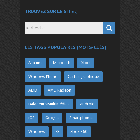
TROUVEZ SUR LE SITE :)
LES TAGS POPULAIRES (MOTS-CLÉS)
A la une
Microsoft
Xbox
Windows Phone
Cartes graphique
AMD
AMD Radeon
Baladeurs Multimédias
Android
iOS
Google
Smartphones
Windows
E3
Xbox 360