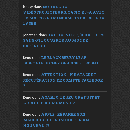
NOUVEAUX
bossy
dans
VIDÉOPROJECTEURS, CASIO XJ-A AVEC
LA SOURCE LUMINEUSE HYBRIDE LED &
LASER
JVC HA-NP35T, ÉCOUTEURS
Jonathan
dans
SANS-FIL OUVERTS AU MONDE
EXTÉRIEUR
LE BLACKBERRY LEAP
Reno
dans
DISPONIBLE CHEZ ORANGE ET SOSH !
ATTENTION : PIRATAGE ET
Reno
dans
RÉCUPÉRATION DE COMPTE FACEBOOK
?!
AGAR.IO, LE JEU GRATUIT ET
Reno
dans
ADDICTIF DU MOMENT ?
APPLE : RÉPARER SON
Reno
dans
MACBOOK OU EN RACHETER UN
NOUVEAU ?!