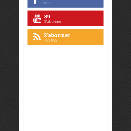
J'aimes
39
S'abonner
S'abonner
Flux RSS