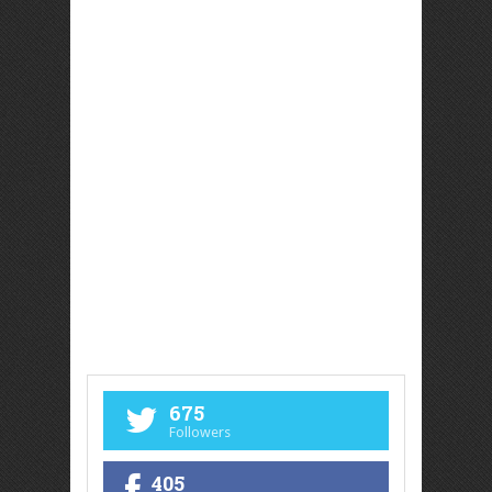
675
Followers
405