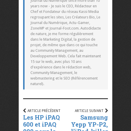
Journal du Numérique since more than 10
years now - Je suis le CEO, Rédacteur en
Chef et Fondateur du réseau Kassi Media
regroupant les sites, Les Créateurs Bio, Le
Journal du Numérique, Actu-Gamer,
ZoneWP et Journal-Foot.com. Autodidacte
de nature, je me forme régulièrement
dans le Marketing Digital, la gestion de
projet, de même que dans ce qui touche
au Community Management, au
Developpement Web. Cela fait maintenant
15 sur le web, avec plus 10 ans
d'expérience dans le rédaction web,
Community Management, le
webmastering et le SEO (Référencement
naturel).
ARTICLE PRÉCÉDENT
ARTICLE SUIVANT
Les HP iPAQ
Samsung
600 et iPAQ
Yepp YP-P2,