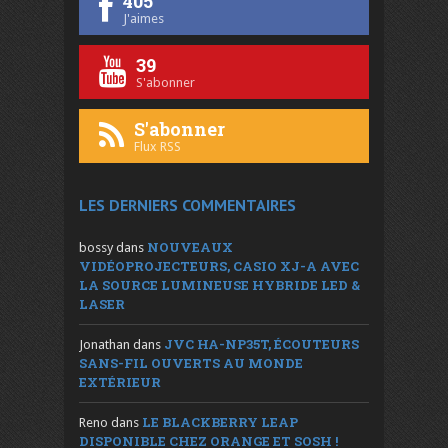
405
J'aimes
39
S'abonner
S'abonner
Flux RSS
LES DERNIERS COMMENTAIRES
NOUVEAUX
bossy
dans
VIDÉOPROJECTEURS, CASIO XJ-A AVEC
LA SOURCE LUMINEUSE HYBRIDE LED &
LASER
JVC HA-NP35T, ÉCOUTEURS
Jonathan
dans
SANS-FIL OUVERTS AU MONDE
EXTÉRIEUR
LE BLACKBERRY LEAP
Reno
dans
DISPONIBLE CHEZ ORANGE ET SOSH !