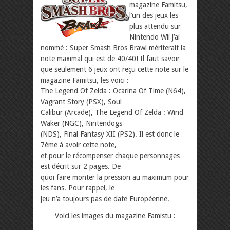
magazine Famitsu,
l’un des jeux les
plus attendu sur
Nintendo Wii j’ai
nommé : Super Smash Bros Brawl mériterait la
note maximal qui est de 40/40! Il faut savoir
que seulement 6 jeux ont reçu cette note sur le
magazine Famitsu, les voici :
The Legend Of Zelda : Ocarina Of Time (N64),
Vagrant Story (PSX), Soul
Calibur (Arcade), The Legend Of Zelda : Wind
Waker (NGC), Nintendogs
(NDS), Final Fantasy XII (PS2). Il est donc le
7ème à avoir cette note,
et pour le récompenser chaque personnages
est décrit sur 2 pages. De
quoi faire monter la pression au maximum pour
les fans. Pour rappel, le
jeu n’a toujours pas de date Européenne.
Voici les images du magazine Famistu :