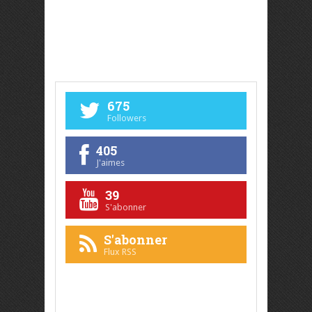
675
Followers
405
J'aimes
39
S'abonner
S'abonner
Flux RSS