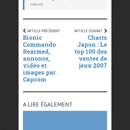
naturel).
ARTICLE PRÉCÉDENT
ARTICLE SUIVANT
Bionic
Charts
Commando
Japon : Le
Rearmed,
top 100 des
annonce,
ventes de
vidéo et
jeux 2007
images par
Capcom
A LIRE ÉGALEMENT