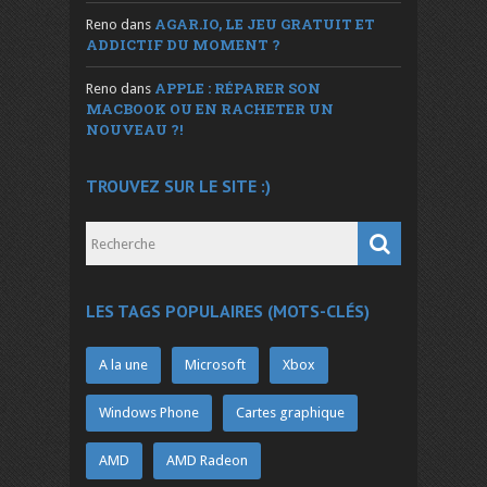
AGAR.IO, LE JEU GRATUIT ET
Reno
dans
ADDICTIF DU MOMENT ?
APPLE : RÉPARER SON
Reno
dans
MACBOOK OU EN RACHETER UN
NOUVEAU ?!
TROUVEZ SUR LE SITE :)
LES TAGS POPULAIRES (MOTS-CLÉS)
A la une
Microsoft
Xbox
Windows Phone
Cartes graphique
AMD
AMD Radeon