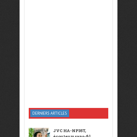
DERNIERS ARTICLES
JVC HA-NP35T,
écouteurs sans-fil