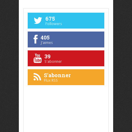
675
Followers
405
J'aimes
39
S'abonner
S'abonner
Flux RSS