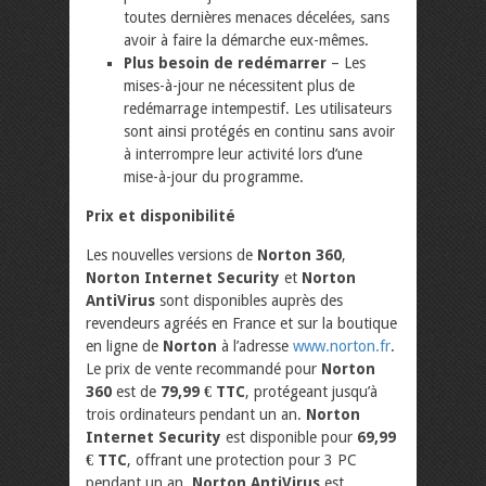
toutes dernières menaces décelées, sans
avoir à faire la démarche eux-mêmes.
Plus besoin de redémarrer
– Les
mises-à-jour ne nécessitent plus de
redémarrage intempestif. Les utilisateurs
sont ainsi protégés en continu sans avoir
à interrompre leur activité lors d’une
mise-à-jour du programme.
Prix et disponibilité
Les nouvelles versions de
Norton 360
,
Norton Internet Security
et
Norton
AntiVirus
sont disponibles auprès des
revendeurs agréés en France et sur la boutique
en ligne de
Norton
à l’adresse
www.norton.fr
.
Le prix de vente recommandé pour
Norton
360
est de
79,99 € TTC
, protégeant jusqu’à
trois ordinateurs pendant un an.
Norton
Internet Security
est disponible pour
69,99
€ TTC
, offrant une protection pour 3 PC
pendant un an.
Norton AntiVirus
est