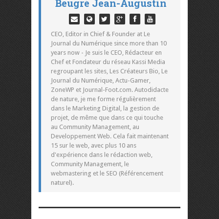
Beugré Jean-Augustin
CEO, Editor in Chief & Founder at Le
Journal du Numérique since more than 10
years now - Je suis le CEO, Rédacteur en
Chef et Fondateur du réseau Kassi Media
regroupant les sites, Les Créateurs Bio, Le
Journal du Numérique, Actu-Gamer,
ZoneWP et Journal-Foot.com. Autodidacte
de nature, je me forme régulièrement
dans le Marketing Digital, la gestion de
projet, de même que dans ce qui touche
au Community Management, au
Developpement Web. Cela fait maintenant
15 sur le web, avec plus 10 ans
d'expérience dans le rédaction web,
Community Management, le
webmastering et le SEO (Référencement
naturel).