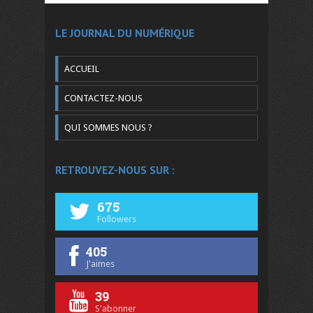
LE JOURNAL DU NUMÉRIQUE
ACCUEIL
CONTACTEZ-NOUS
QUI SOMMES NOUS ?
RETROUVEZ-NOUS SUR :
675
Followers
405
J'aimes
39
S'abonner