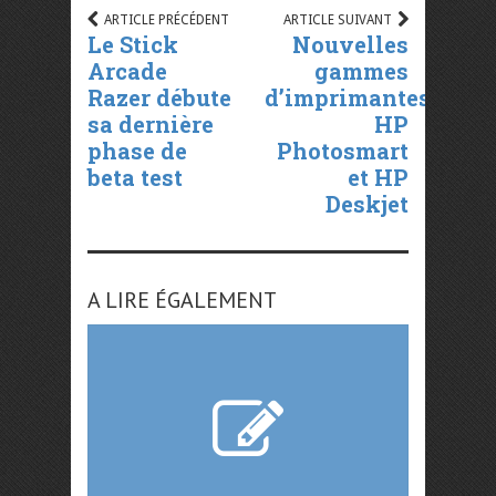
ARTICLE PRÉCÉDENT
ARTICLE SUIVANT
Le Stick
Nouvelles
Arcade
gammes
Razer débute
d’imprimantes
sa dernière
HP
phase de
Photosmart
beta test
et HP
Deskjet
A LIRE ÉGALEMENT