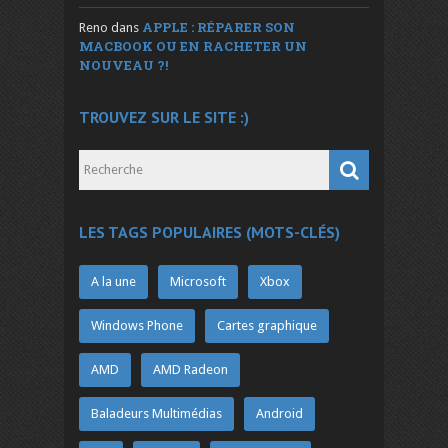
APPLE : RÉPARER SON
Reno
dans
MACBOOK OU EN RACHETER UN
NOUVEAU ?!
TROUVEZ SUR LE SITE :)
LES TAGS POPULAIRES (MOTS-CLÉS)
A la une
Microsoft
Xbox
Windows Phone
Cartes graphique
AMD
AMD Radeon
Baladeurs Multimédias
Android