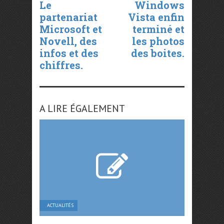
Le
Windows
partenariat
Vista enfin
Microsoft et
terminé et
Novell, des
les photos
infos et des
des boites.
chiffres.
A LIRE ÉGALEMENT
ACTUALITÉS