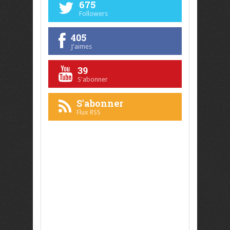
675
Followers
405
J'aimes
39
S'abonner
S'abonner
Flux RSS