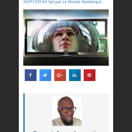
56PFL9954H fait par Le Monde Numérique.