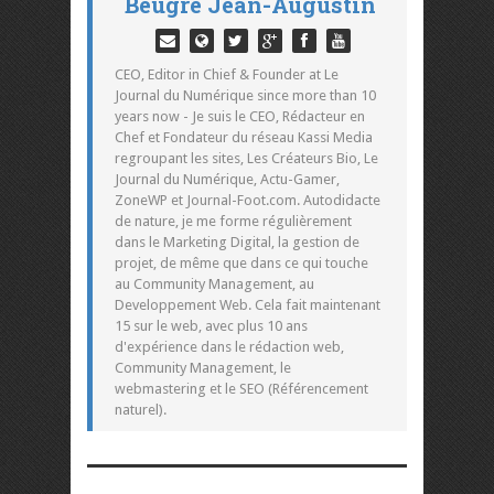
Beugré Jean-Augustin
CEO, Editor in Chief & Founder at Le
Journal du Numérique since more than 10
years now - Je suis le CEO, Rédacteur en
Chef et Fondateur du réseau Kassi Media
regroupant les sites, Les Créateurs Bio, Le
Journal du Numérique, Actu-Gamer,
ZoneWP et Journal-Foot.com. Autodidacte
de nature, je me forme régulièrement
dans le Marketing Digital, la gestion de
projet, de même que dans ce qui touche
au Community Management, au
Developpement Web. Cela fait maintenant
15 sur le web, avec plus 10 ans
d'expérience dans le rédaction web,
Community Management, le
webmastering et le SEO (Référencement
naturel).