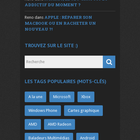
ADDICTIF DU MOMENT ?
APPLE : RÉPARER SON
Reno
dans
MACBOOK OU EN RACHETER UN
NOUVEAU ?!
TROUVEZ SUR LE SITE :)
LES TAGS POPULAIRES (MOTS-CLÉS)
A la une
Microsoft
Xbox
Windows Phone
Cartes graphique
AMD
AMD Radeon
Baladeurs Multimédias
Android