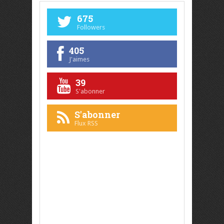
675
Followers
405
J'aimes
39
S'abonner
S'abonner
Flux RSS