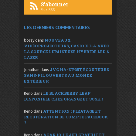
S'abonner
Flux RSS
LES DERNIERS COMMENTAIRES
NOUVEAUX
bossy
dans
VIDÉOPROJECTEURS, CASIO XJ-A AVEC
LA SOURCE LUMINEUSE HYBRIDE LED &
LASER
JVC HA-NP35T, ÉCOUTEURS
Jonathan
dans
SANS-FIL OUVERTS AU MONDE
EXTÉRIEUR
LE BLACKBERRY LEAP
Reno
dans
DISPONIBLE CHEZ ORANGE ET SOSH !
ATTENTION : PIRATAGE ET
Reno
dans
RÉCUPÉRATION DE COMPTE FACEBOOK
?!
AGAR.IO, LE JEU GRATUIT ET
Reno
dans