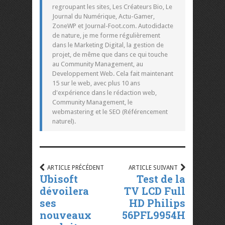
regroupant les sites, Les Créateurs Bio, Le
Journal du Numérique, Actu-Gamer,
ZoneWP et Journal-Foot.com. Autodidacte
de nature, je me forme régulièrement
dans le Marketing Digital, la gestion de
projet, de même que dans ce qui touche
au Community Management, au
Developpement Web. Cela fait maintenant
15 sur le web, avec plus 10 ans
d'expérience dans le rédaction web,
Community Management, le
webmastering et le SEO (Référencement
naturel).
ARTICLE PRÉCÉDENT
ARTICLE SUIVANT
Ubisoft
Test de la
dévoilera
TV LCD Full
ses
HD Philips
nouveaux
56PFL9954H