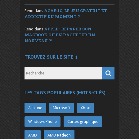
AGAR.IO, LE JEU GRATUIT ET
Reno
dans
ADDICTIF DU MOMENT ?
APPLE : RÉPARER SON
Reno
dans
MACBOOK OU EN RACHETER UN
NOUVEAU ?!
TROUVEZ SUR LE SITE :)
LES TAGS POPULAIRES (MOTS-CLÉS)
A la une
Microsoft
Xbox
Windows Phone
Cartes graphique
AMD
AMD Radeon