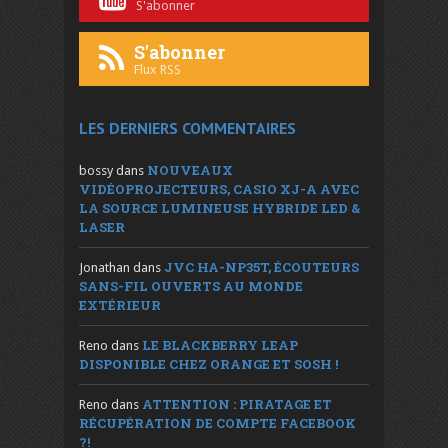
S'abonner
S'abonner
Flux RSS
LES DERNIERS COMMENTAIRES
NOUVEAUX
bossy
dans
VIDÉOPROJECTEURS, CASIO XJ-A AVEC
LA SOURCE LUMINEUSE HYBRIDE LED &
LASER
JVC HA-NP35T, ÉCOUTEURS
Jonathan
dans
SANS-FIL OUVERTS AU MONDE
EXTÉRIEUR
LE BLACKBERRY LEAP
Reno
dans
DISPONIBLE CHEZ ORANGE ET SOSH !
ATTENTION : PIRATAGE ET
Reno
dans
RÉCUPÉRATION DE COMPTE FACEBOOK
?!