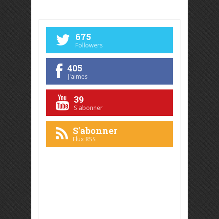
675
Followers
405
J'aimes
39
S'abonner
S'abonner
Flux RSS