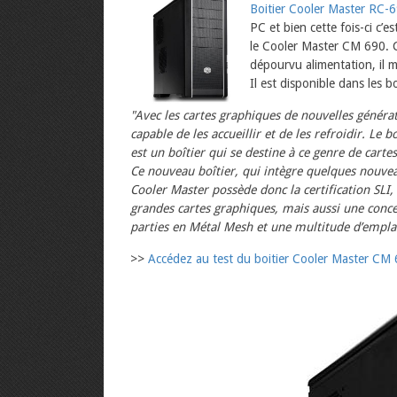
Boitier Cooler Master RC-6
PC et bien cette fois-ci c’
le Cooler Master CM 690. Ce
dépourvu alimentation, il m
Il est disponible dans les
"Avec les cartes graphiques de nouvelles générat
capable de les accueillir et de les refroidir. Le 
est un boîtier qui se destine à ce genre de carte
Ce nouveau boîtier, qui intègre quelques nouvea
Cooler Master possède donc la certification SLI,
grandes cartes graphiques, mais aussi une concep
parties en Métal Mesh et une multitude d’empl
>>
Accédez au test du boitier Cooler Master CM 