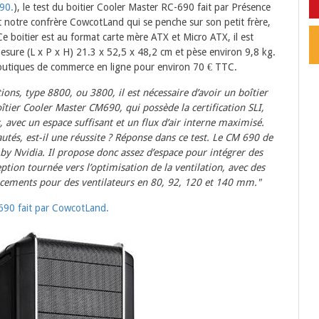
90.
), le test du boitier Cooler Master RC-690 fait par Présence
est notre confrère CowcotLand qui se penche sur son petit frère,
 boitier est au format carte mère ATX et Micro ATX, il est
esure (L x P x H) 21.3 x 52,5 x 48,2 cm et pèse environ 9,8 kg.
 boutiques de commerce en ligne pour environ 70 € TTC.
ions, type 8800, ou 3800, il est nécessaire d’avoir un boîtier
boîtier Cooler Master CM690, qui possède la certification SLI,
s, avec un espace suffisant et un flux d’air interne maximisé.
utés, est-il une réussite ? Réponse dans ce test. Le CM 690 de
 by Nvidia. Il propose donc assez d’espace pour intégrer des
tion tournée vers l’optimisation de la ventilation, avec des
acements pour des ventilateurs en 80, 92, 120 et 140 mm."
690 fait par CowcotLand.