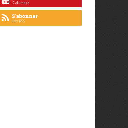
S'abonner
S'abonner
Flux RSS