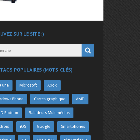
UVEZ SUR LE SITE :)
 TAGS POPULAIRES (MOTS-CLÉS)
a une
Microsoft
Xbox
ndows Phone
Cartes graphique
AMD
D Radeon
Baladeurs Multimédias
droid
iOS
Google
Smartphones