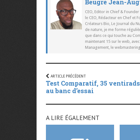
Beugré Jean-Aug
CEO, Editor in Chief & Founder
le CEO, Rédacteur en Chef et F
Créateurs Bio, Le Journal du 
de nature, je me forme réguliè
que dans ce qui touche au Co
maintenant 15 sur le web, ave
Management, le webmastering e
ARTICLE PRÉCÉDENT
Test Comparatif, 35 ventirads
au banc d’essai
A LIRE ÉGALEMENT