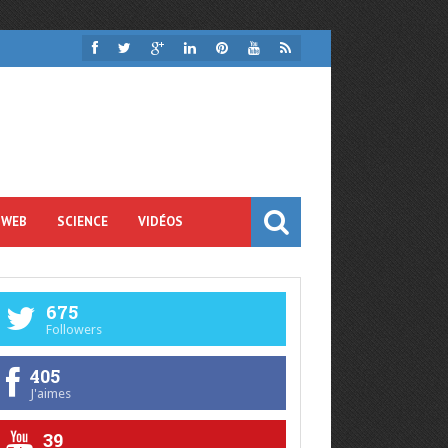
 WEB
SCIENCE
VIDÉOS
675
Followers
405
J'aimes
39