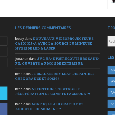
LES DERNIERS COMMENTAIRES
TRO
NOUVEAUX VIDÉOPROJECTEURS,
bossy
dans
CASIO XJ-A AVEC LA SOURCE LUMINEUSE
HYBRIDE LED & LASER
LES
JVC HA-NP35T, ÉCOUTEURS SANS-
Jonathan
dans
FIL OUVERTS AU MONDE EXTÉRIEUR
A l
LE BLACKBERRY LEAP DISPONIBLE
Reno
dans
CHEZ ORANGE ET SOSH !
Wi
ATTENTION : PIRATAGE ET
Reno
dans
AM
RÉCUPÉRATION DE COMPTE FACEBOOK ?!
AGAR.IO, LE JEU GRATUIT ET
An
Reno
dans
ADDICTIF DU MOMENT ?