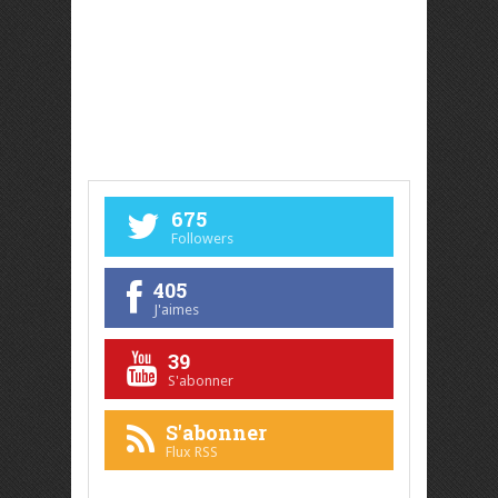
675
Followers
405
J'aimes
39
S'abonner
S'abonner
Flux RSS