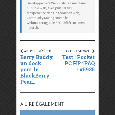
Developpement Web. Cela fait maintenant
15 sur le web, avec plus 10 ans
d'expérience dans le rédaction web,
Community Management, le
webmastering et le SEO (Référencement
naturel).
ARTICLE PRÉCÉDENT
ARTICLE SUIVANT
Berry Buddy,
Test : Pocket
un dock
PC HP iPAQ
pour le
rx5935
BlackBerry
Pearl.
A LIRE ÉGALEMENT