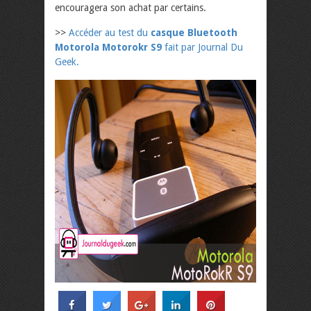
encouragera son achat par certains.
>>
Accéder au test du
casque Bluetooth
Motorola Motorokr S9
fait par Journal Du
Geek.