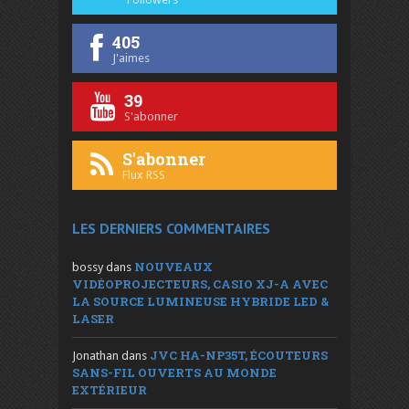
405
J'aimes
39
S'abonner
S'abonner
Flux RSS
LES DERNIERS COMMENTAIRES
NOUVEAUX
bossy
dans
VIDÉOPROJECTEURS, CASIO XJ-A AVEC
LA SOURCE LUMINEUSE HYBRIDE LED &
LASER
JVC HA-NP35T, ÉCOUTEURS
Jonathan
dans
SANS-FIL OUVERTS AU MONDE
EXTÉRIEUR