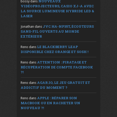
NOUVEAUX
bossy
dans
VIDÉOPROJECTEURS, CASIO XJ-A AVEC
LA SOURCE LUMINEUSE HYBRIDE LED &
LASER
JVC HA-NP35T, ÉCOUTEURS
Jonathan
dans
SANS-FIL OUVERTS AU MONDE
EXTÉRIEUR
LE BLACKBERRY LEAP
Reno
dans
DISPONIBLE CHEZ ORANGE ET SOSH !
ATTENTION : PIRATAGE ET
Reno
dans
RÉCUPÉRATION DE COMPTE FACEBOOK
?!
AGAR.IO, LE JEU GRATUIT ET
Reno
dans
ADDICTIF DU MOMENT ?
APPLE : RÉPARER SON
Reno
dans
MACBOOK OU EN RACHETER UN
NOUVEAU ?!