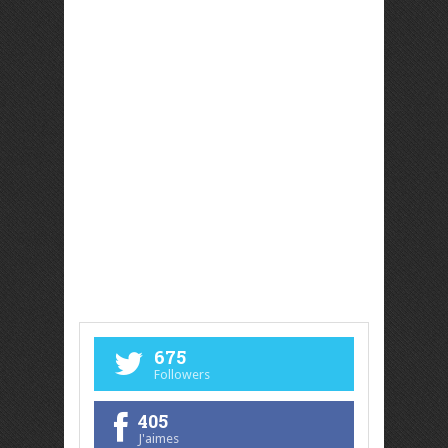
675
Followers
405
J'aimes