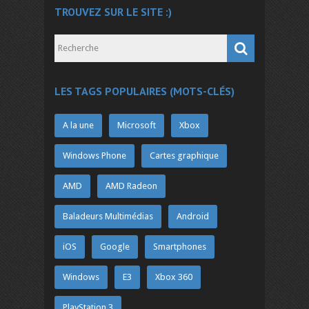
TROUVEZ SUR LE SITE :)
LES TAGS POPULAIRES (MOTS-CLÉS)
A la une
Microsoft
Xbox
Windows Phone
Cartes graphique
AMD
AMD Radeon
Baladeurs Multimédias
Android
iOS
Google
Smartphones
Windows
E3
Xbox 360
PlayStation 3