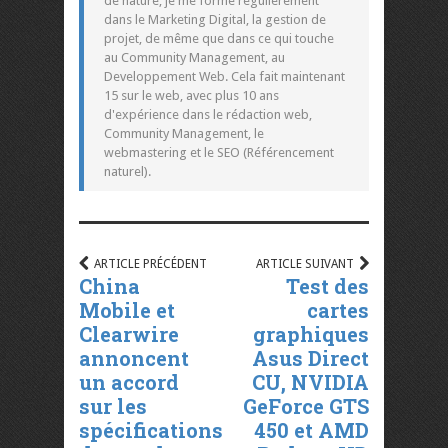
de nature, je me forme régulièrement
dans le Marketing Digital, la gestion de
projet, de même que dans ce qui touche
au Community Management, au
Developpement Web. Cela fait maintenant
15 sur le web, avec plus 10 ans
d'expérience dans le rédaction web,
Community Management, le
webmastering et le SEO (Référencement
naturel).
ARTICLE PRÉCÉDENT
ARTICLE SUIVANT
China
Test des
Mobile et
cartes
Clearwire
graphiques
annoncent
Asus Direct
un accord
CU, NVIDIA
sur les
GeForce GTS
spécifications
450 et AMD