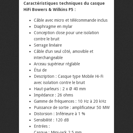
Caractéristiques techniques du casque
HiFi Bowers & Wilkins P5 :
Câble avec micro et télécommande inclus
Diaphragme en mylar
Conception close pour une isolation
contre le bruit
Serrage linéaire
Câble d’un seul côté, amovible et
interchangeable
Arceau supérieur réglable
Étui de
Description : Casque type Mobile Hi-Fi
avec isolation contre le bruit
Haut-parleurs : 2 x Ø 40 mm
Impédance : 26 ohms
Gamme de fréquences : 10 Hz à 20 kHz
Puissance de sortie : amplificateur 50 MW
Distorsion : Inférieure à 1 %
Sensibilité : 120 dB
Entrées :
Casque : Mini-jack 2,5 mm