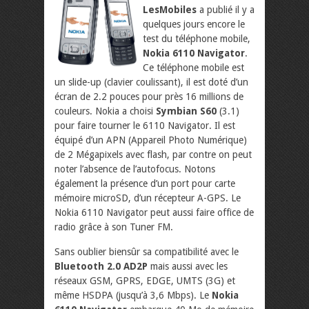
LesMobiles
a publié il y a
quelques jours encore le
test du téléphone mobile,
Nokia 6110 Navigator
.
Ce téléphone mobile est
un slide-up (clavier coulissant), il est doté d’un
écran de 2.2 pouces pour près 16 millions de
couleurs. Nokia a choisi
Symbian S60
(3.1)
pour faire tourner le 6110 Navigator. Il est
équipé d’un APN (Appareil Photo Numérique)
de 2 Mégapixels avec flash, par contre on peut
noter l’absence de l’autofocus. Notons
également la présence d’un port pour carte
mémoire microSD, d’un récepteur A-GPS. Le
Nokia 6110 Navigator peut aussi faire office de
radio grâce à son Tuner FM.
Sans oublier biensûr sa compatibilité avec le
Bluetooth 2.0 AD2P
mais aussi avec les
réseaux GSM, GPRS, EDGE, UMTS (3G) et
même HSDPA (jusqu’à 3,6 Mbps). Le
Nokia