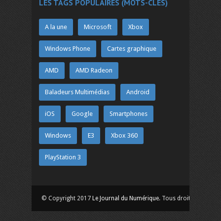
LES TAGS POPULAIRES (MOTS-CLÉS)
A la une
Microsoft
Xbox
Windows Phone
Cartes graphique
AMD
AMD Radeon
Baladeurs Multimédias
Android
iOS
Google
Smartphones
Windows
E3
Xbox 360
PlayStation 3
© Copyright 2017
Le Journal du Numérique
. Tous droits réservés.