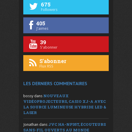
675
Followers
405
J'aimes
39
S'abonner
S'abonner
Flux RSS
LES DERNIERS COMMENTAIRES
NOUVEAUX
bossy
dans
VIDÉOPROJECTEURS, CASIO XJ-A AVEC
LA SOURCE LUMINEUSE HYBRIDE LED &
LASER
JVC HA-NP35T, ÉCOUTEURS
Jonathan
dans
SANS-FIL OUVERTS AU MONDE