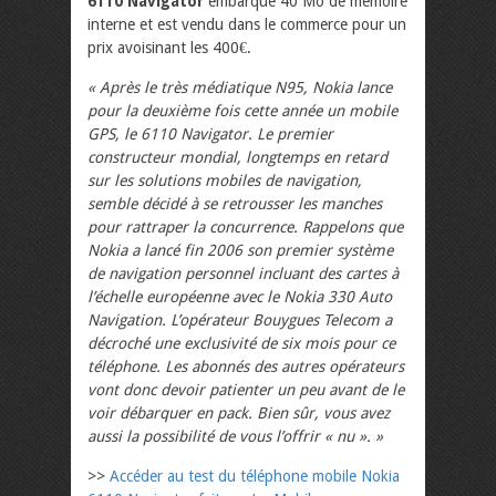
6110 Navigator
embarque 40 Mo de mémoire
interne et est vendu dans le commerce pour un
prix avoisinant les 400€.
« Après le très médiatique N95, Nokia lance
pour la deuxième fois cette année un mobile
GPS, le 6110 Navigator. Le premier
constructeur mondial, longtemps en retard
sur les solutions mobiles de navigation,
semble décidé à se retrousser les manches
pour rattraper la concurrence. Rappelons que
Nokia a lancé fin 2006 son premier système
de navigation personnel incluant des cartes à
l’échelle européenne avec le Nokia 330 Auto
Navigation. L’opérateur Bouygues Telecom a
décroché une exclusivité de six mois pour ce
téléphone. Les abonnés des autres opérateurs
vont donc devoir patienter un peu avant de le
voir débarquer en pack. Bien sûr, vous avez
aussi la possibilité de vous l’offrir « nu ». »
>>
Accéder au test du téléphone mobile Nokia