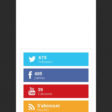
675
Followers
405
J'aimes
39
S'abonner
S'abonner
Flux RSS