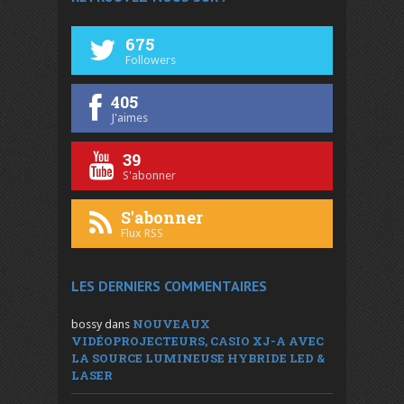
675
Followers
405
J'aimes
39
S'abonner
S'abonner
Flux RSS
LES DERNIERS COMMENTAIRES
NOUVEAUX
bossy
dans
VIDÉOPROJECTEURS, CASIO XJ-A AVEC
LA SOURCE LUMINEUSE HYBRIDE LED &
LASER