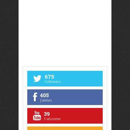
675
Followers
405
J'aimes
39
S'abonner