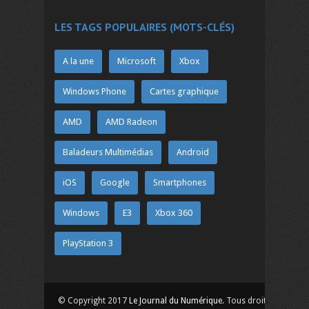
LES TAGS POPULAIRES (MOTS-CLÉS)
A la une
Microsoft
Xbox
Windows Phone
Cartes graphique
AMD
AMD Radeon
Baladeurs Multimédias
Android
iOS
Google
Smartphones
Windows
E3
Xbox 360
PlayStation 3
© Copyright 2017
Le Journal du Numérique
. Tous droits réservés.