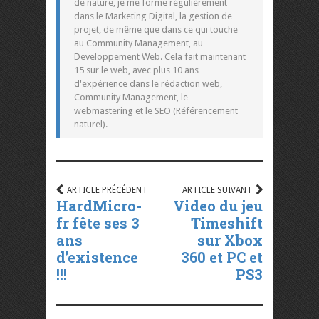
de nature, je me forme régulièrement
dans le Marketing Digital, la gestion de
projet, de même que dans ce qui touche
au Community Management, au
Developpement Web. Cela fait maintenant
15 sur le web, avec plus 10 ans
d'expérience dans le rédaction web,
Community Management, le
webmastering et le SEO (Référencement
naturel).
ARTICLE PRÉCÉDENT
ARTICLE SUIVANT
HardMicro-
Video du jeu
fr fête ses 3
Timeshift
ans
sur Xbox
d’existence
360 et PC et
!!!
PS3