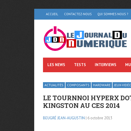
ACCUEIL
CONTACTEZ-NOUS
QUI SOMMES NOUS ?
LES NEWS
TESTS
INTERVIEWS
MU
ACTUALITÉS
COMPOSANTS
HARDWARE
JEUX-VIDÉ
LE TOURNNOI HYPERX DO
KINGSTON AU CES 2014
BEUGRÉ JEAN-AUGUSTIN
| 6 octobre 2013