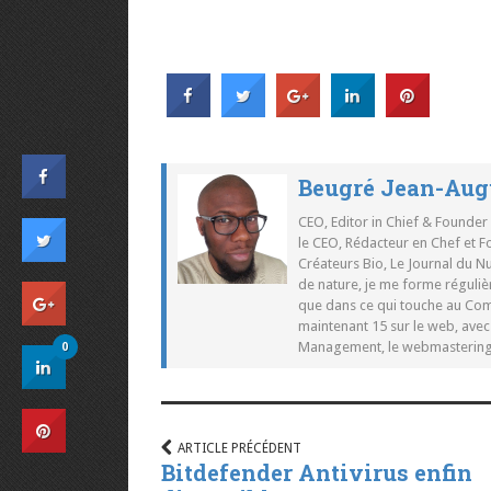
Beugré Jean-Aug
CEO, Editor in Chief & Founder
le CEO, Rédacteur en Chef et F
Créateurs Bio, Le Journal du 
de nature, je me forme réguliè
que dans ce qui touche au Co
maintenant 15 sur le web, ave
0
Management, le webmastering e
ARTICLE PRÉCÉDENT
Bitdefender Antivirus enfin