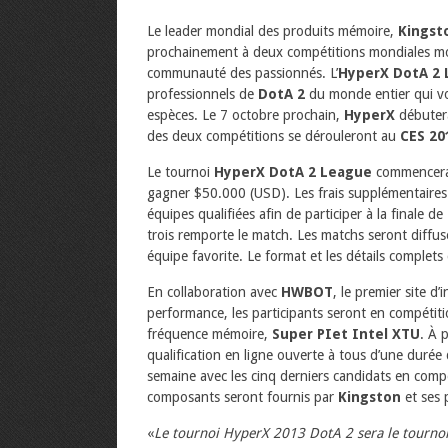
Le leader mondial des produits mémoire,
Kingst
prochainement à deux compétitions mondiales m
communauté des passionnés. L’
HyperX DotA 2
professionnels de
DotA 2
du monde entier qui v
espèces. Le 7 octobre prochain,
HyperX
débutera
des deux compétitions se dérouleront au
CES 20
Le tournoi
HyperX DotA 2 League
commencera 
gagner $50.000 (USD). Les frais supplémentaires s
équipes qualifiées afin de participer à la finale
trois remporte le match. Les matchs seront diffusé
équipe favorite. Le format et les détails complets
En collaboration avec
HWBOT
, le premier site d
performance, les participants seront en compétit
fréquence mémoire,
Super PIet Intel XTU
. À 
qualification en ligne ouverte à tous d’une duré
semaine avec les cinq derniers candidats en comp
composants seront fournis par
Kingston
et ses 
«
Le tournoi HyperX 2013 DotA 2 sera le tournoi