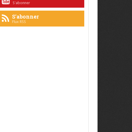
S'abonner
S'abonner
Flux RSS