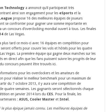
on Technology
a annoncé qu’il participerait très
ontrant ainsi son engagement pour les
eSports
et la
 League
propose 16 des meilleures équipes de joueurs
ont se confronter pour gagner une somme importante en
 un concours d’overclocking mondial ouvert à tous. Les finales
14
de Las Vegas.
plus tard ce mois-ci avec 16 équipes en compétition pour
eront offerts pour couvrir les vols et hôtels pour les quatre
 de Las Vegas. La première équipe qui gagne deux manches sur les
s en direct afin que les fans puissent suivre les progrès de leur
 du concours peuvent être trouvés ici.
’informations pour les overclockers et les amateurs de
ion pour réaliser le meilleur benchmark pour un maximum de
partir du 7 octobre 2013, il y aura une compétition de
e de quatre semaines. Les gagnants seront sélectionnés chaque
étition en janvier 2014 lors du
CES
. Pour la finale, les
partenaires :
ASUS, Cooler Master
et
Intel
.
 le plus épique jamais connu. Les meilleures équipes de