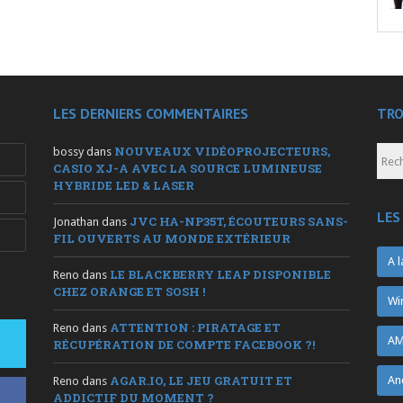
LES DERNIERS COMMENTAIRES
TRO
NOUVEAUX VIDÉOPROJECTEURS,
bossy
dans
CASIO XJ-A AVEC LA SOURCE LUMINEUSE
HYBRIDE LED & LASER
LES
JVC HA-NP35T, ÉCOUTEURS SANS-
Jonathan
dans
FIL OUVERTS AU MONDE EXTÉRIEUR
A l
LE BLACKBERRY LEAP DISPONIBLE
Reno
dans
CHEZ ORANGE ET SOSH !
Wi
ATTENTION : PIRATAGE ET
Reno
dans
AM
RÉCUPÉRATION DE COMPTE FACEBOOK ?!
AGAR.IO, LE JEU GRATUIT ET
An
Reno
dans
ADDICTIF DU MOMENT ?