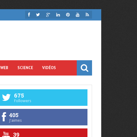
 WEB
SCIENCE
VIDÉOS
675
Followers
405
J'aimes
39