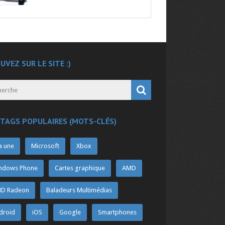
UVEZ SUR LE SITE :)
 TAGS POPULAIRES (MOTS-CLÉS)
a une
Microsoft
Xbox
ndows Phone
Cartes graphique
AMD
D Radeon
Baladeurs Multimédias
droid
iOS
Google
Smartphones