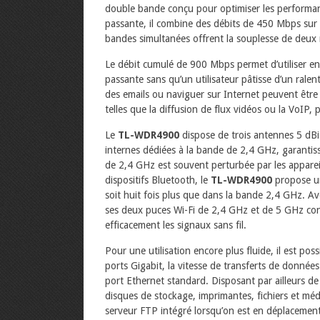
double bande conçu pour optimiser les performan
passante, il combine des débits de 450 Mbps sur
bandes simultanées offrent la souplesse de deux r
Le débit cumulé de 900 Mbps permet d’utiliser e
passante sans qu’un utilisateur pâtisse d’un ralen
des emails ou naviguer sur Internet peuvent être
telles que la diffusion de flux vidéos ou la VoIP,
Le
TL-WDR4900
dispose de trois antennes 5 dBi
internes dédiées à la bande de 2,4 GHz, garanti
de 2,4 GHz est souvent perturbée par les appare
dispositifs Bluetooth, le
TL-WDR4900
propose un
soit huit fois plus que dans la bande 2,4 GHz. A
ses deux puces Wi-Fi de 2,4 GHz et de 5 GHz c
efficacement les signaux sans fil.
Pour une utilisation encore plus fluide, il est possi
ports Gigabit, la vitesse de transferts de données
port Ethernet standard. Disposant par ailleurs de
disques de stockage, imprimantes, fichiers et médi
serveur FTP intégré lorsqu’on est en déplacement.