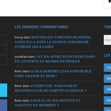
LES DERNIERS COMMENTAIRES
TRO
NOUVEAUX VIDÉOPROJECTEURS,
bossy
dans
CASIO XJ-A AVEC LA SOURCE LUMINEUSE
HYBRIDE LED & LASER
LES
JVC HA-NP35T, ÉCOUTEURS SANS-
Jonathan
dans
FIL OUVERTS AU MONDE EXTÉRIEUR
A l
LE BLACKBERRY LEAP DISPONIBLE
Reno
dans
CHEZ ORANGE ET SOSH !
Wi
ATTENTION : PIRATAGE ET
Reno
dans
AM
RÉCUPÉRATION DE COMPTE FACEBOOK ?!
AGAR.IO, LE JEU GRATUIT ET
An
Reno
dans
ADDICTIF DU MOMENT ?