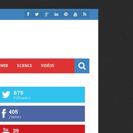
 WEB
SCIENCE
VIDÉOS
675
Followers
405
J'aimes
39