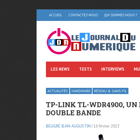
ACCUEIL
CONTACTEZ-NOUS
QUI SOMMES NOUS ?
LES NEWS
TESTS
INTERVIEWS
MU
ACTUALITÉS
HARDWARE
RÉSEAU & SANS-FIL
TP-LINK TL-WDR4900, U
DOUBLE BANDE
BEUGRÉ JEAN-AUGUSTIN
| 16 février 2013