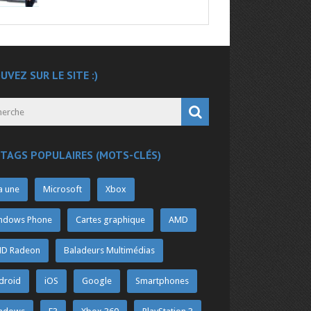
UVEZ SUR LE SITE :)
 TAGS POPULAIRES (MOTS-CLÉS)
a une
Microsoft
Xbox
ndows Phone
Cartes graphique
AMD
D Radeon
Baladeurs Multimédias
droid
iOS
Google
Smartphones