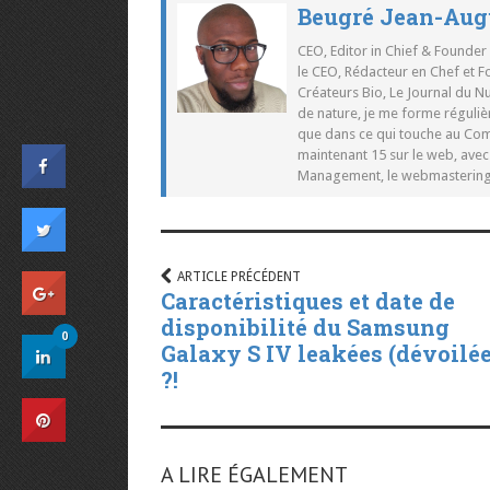
Beugré Jean-Aug
CEO, Editor in Chief & Founder
le CEO, Rédacteur en Chef et F
Créateurs Bio, Le Journal du 
de nature, je me forme réguliè
que dans ce qui touche au Co
maintenant 15 sur le web, ave
Management, le webmastering e
ARTICLE PRÉCÉDENT
Caractéristiques et date de
disponibilité du Samsung
0
Galaxy S IV leakées (dévoilé
?!
A LIRE ÉGALEMENT