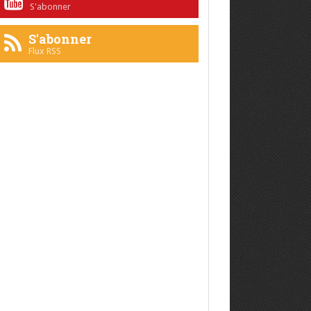
S'abonner
S'abonner
Flux RSS