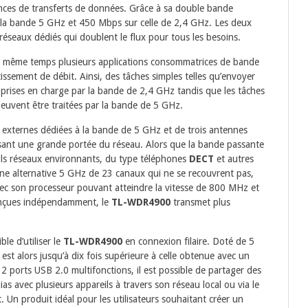
ces de transferts de données. Grâce à sa double bande
 la bande 5 GHz et 450 Mbps sur celle de 2,4 GHz. Les deux
éseaux dédiés qui doublent le flux pour tous les besoins.
n même temps plusieurs applications consommatrices de bande
tissement de débit. Ainsi, des tâches simples telles qu’envoyer
 prises en charge par la bande de 2,4 GHz tandis que les tâches
 peuvent être traitées par la bande de 5 GHz.
 externes dédiées à la bande de 5 GHz et de trois antennes
ssant une grande portée du réseau. Alors que la bande passante
ils réseaux environnants, du type téléphones
DECT
et autres
e alternative 5 GHz de 23 canaux qui ne se recouvrent pas,
vec son processeur pouvant atteindre la vitesse de 800 MHz et
onçues indépendamment, le
TL-WDR4900
transmet plus
ble d’utiliser le
TL-WDR4900
en connexion filaire. Doté de 5
 est alors jusqu’à dix fois supérieure à celle obtenue avec un
 2 ports USB 2.0 multifonctions, il est possible de partager des
as avec plusieurs appareils à travers son réseau local ou via le
 Un produit idéal pour les utilisateurs souhaitant créer un