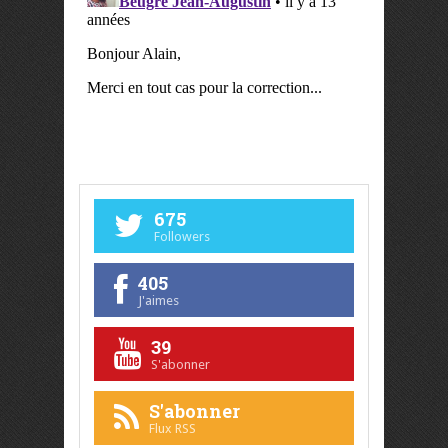
675
Followers
405
J'aimes
39
S'abonner
S'abonner
Flux RSS