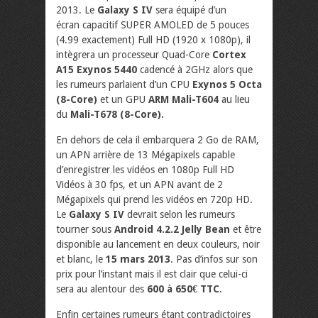
2013. Le
Galaxy S IV
sera équipé d’un
écran capacitif SUPER AMOLED de 5 pouces
(4.99 exactement) Full HD (1920 x 1080p), il
intègrera un processeur Quad-Core
Cortex
A15 Exynos 5440
cadencé à 2GHz alors que
les rumeurs parlaient d’un CPU
Exynos 5 Octa
(8-Core)
et un GPU
ARM Mali-T604
au lieu
du
Mali-T678 (8-Core).
En dehors de cela il embarquera 2 Go de RAM,
un APN arrière de 13 Mégapixels capable
d’enregistrer les vidéos en 1080p Full HD
Vidéos à 30 fps, et un APN avant de 2
Mégapixels qui prend les vidéos en 720p HD.
Le
Galaxy S IV
devrait selon les rumeurs
tourner sous
Android 4.2.2 Jelly Bean
et être
disponible au lancement en deux couleurs, noir
et blanc, le
15 mars 2013
. Pas d’infos sur son
prix pour l’instant mais il est clair que celui-ci
sera au alentour des
600 à 650€ TTC
.
Enfin certaines rumeurs étant contradictoires