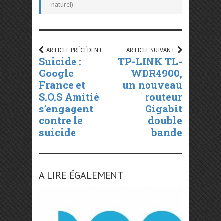
naturel).
ARTICLE PRÉCÉDENT
ARTICLE SUIVANT
Suicide :
TP-LINK TL-
Google
WDR4900,
France et
un nouveau
S.O.S Amitié
routeur
s’engagent
Gigabit
contre le
double
suicide
bande
A LIRE ÉGALEMENT