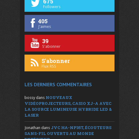
675
Followers
405
J'aimes
39
S'abonner
S'abonner
Flux RSS
LES DERNIERS COMMENTAIRES
NOUVEAUX
bossy
dans
VIDÉOPROJECTEURS, CASIO XJ-A AVEC
LA SOURCE LUMINEUSE HYBRIDE LED &
LASER
JVC HA-NP35T, ÉCOUTEURS
Jonathan
dans
SANS-FIL OUVERTS AU MONDE