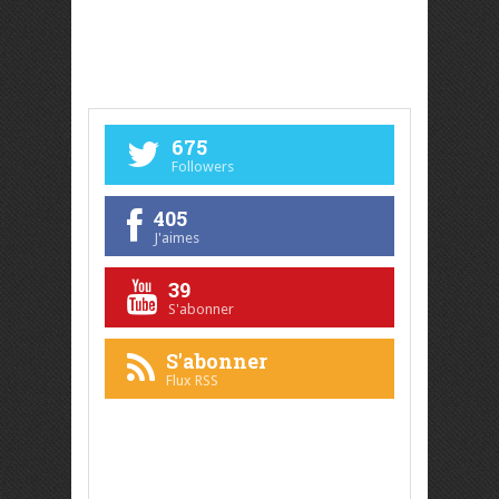
675
Followers
405
J'aimes
39
S'abonner
S'abonner
Flux RSS