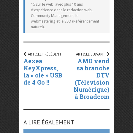
15 sur le web, avec plus 10 ans
d'expérience dans le rédaction web,
Community Management, le
webmastering et le SEO (Référencement
naturel).
ARTICLE PRÉCÉDENT
ARTICLE SUIVANT
Aexea
AMD vend
KeyXpress,
sa branche
la « clé » USB
DTV
de 4 Go !!
(Télévision
Numérique)
à Broadcom
A LIRE ÉGALEMENT