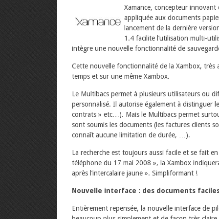
Xamance, concepteur innovant d
appliquée aux documents papiers
lancement de la dernière versio
1.4 facilite l’utilisation multi-u
intègre une nouvelle fonctionnalité de sauvegar
Cette nouvelle fonctionnalité de la Xambox, très 
temps et sur une même Xambox.
Le Multibacs permet à plusieurs utilisateurs ou d
personnalisé. Il autorise également à distinguer le
contrats » etc…). Mais le Multibacs permet surtou
sont soumis les documents (les factures clients s
connaît aucune limitation de durée, …).
La recherche est toujours aussi facile et se fait en
téléphone du 17 mai 2008 », la Xambox indiquera 
après l’intercalaire jaune ». Simpliformant !
Nouvelle interface : des documents facile
Entièrement repensée, la nouvelle interface de pi
beaucoup plus simplement et de façon très clair