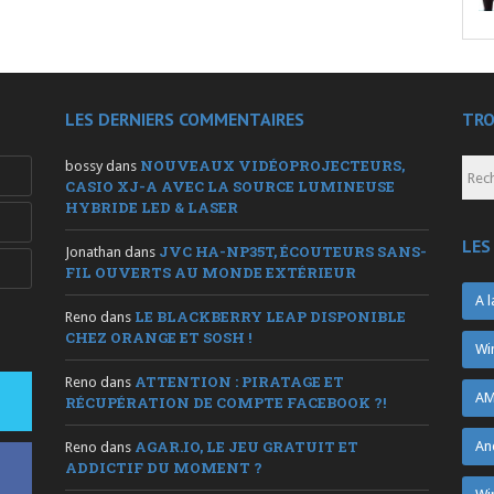
LES DERNIERS COMMENTAIRES
TRO
NOUVEAUX VIDÉOPROJECTEURS,
bossy
dans
CASIO XJ-A AVEC LA SOURCE LUMINEUSE
HYBRIDE LED & LASER
LES
JVC HA-NP35T, ÉCOUTEURS SANS-
Jonathan
dans
FIL OUVERTS AU MONDE EXTÉRIEUR
A l
LE BLACKBERRY LEAP DISPONIBLE
Reno
dans
CHEZ ORANGE ET SOSH !
Wi
ATTENTION : PIRATAGE ET
Reno
dans
AM
RÉCUPÉRATION DE COMPTE FACEBOOK ?!
AGAR.IO, LE JEU GRATUIT ET
An
Reno
dans
ADDICTIF DU MOMENT ?