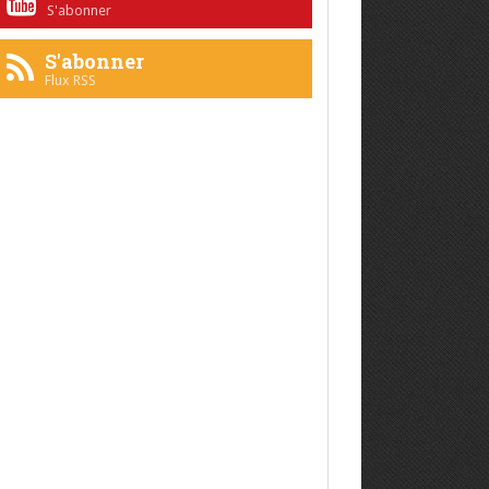
S'abonner
S'abonner
Flux RSS