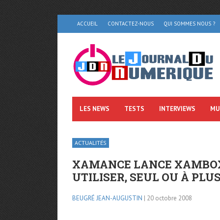
ACCUEIL
CONTACTEZ-NOUS
QUI SOMMES NOUS ?
LES NEWS
TESTS
INTERVIEWS
MU
ACTUALITÉS
XAMANCE LANCE XAMBOX 1
UTILISER, SEUL OU À PLUS
BEUGRÉ JEAN-AUGUSTIN
| 20 octobre 2008