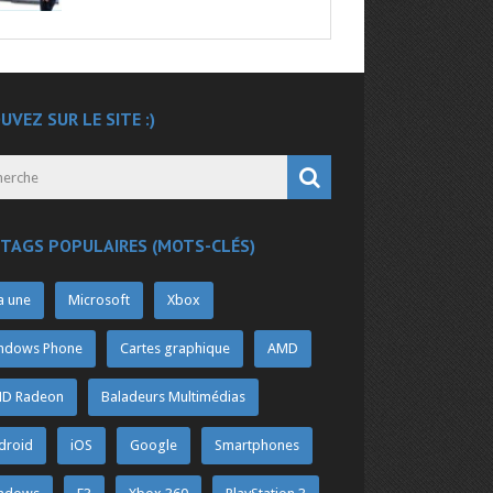
UVEZ SUR LE SITE :)
 TAGS POPULAIRES (MOTS-CLÉS)
a une
Microsoft
Xbox
ndows Phone
Cartes graphique
AMD
D Radeon
Baladeurs Multimédias
droid
iOS
Google
Smartphones