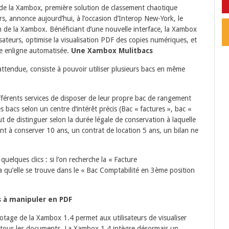
e la Xambox, première solution de classement chaotique
, annonce aujourd’hui, à l’occasion d’Interop New-York, le
n de la Xambox. Bénéficiant d’une nouvelle interface, la Xambox
tilisateurs, optimise la visualisation PDF des copies numériques, et
de enligne automatisée.
Une Xambox Mulitbacs
attendue, consiste à pouvoir utiliser plusieurs bacs en même
ifférents services de disposer de leur propre bac de rangement
s bacs selon un centre d’intérêt précis (Bac « factures », bac «
t de distinguer selon la durée légale de conservation à laquelle
ont à conserver 10 ans, un contrat de location 5 ans, un bilan ne
 quelques clics : si l’on recherche la « Facture
qu’elle se trouve dans le « Bac Comptabilité en 3ème position
s à manipuler en PDF
lotage de la Xambox 1.4 permet aux utilisateurs de visualiser
e tous les documents. La Xambox 1.4 intègre désormais un