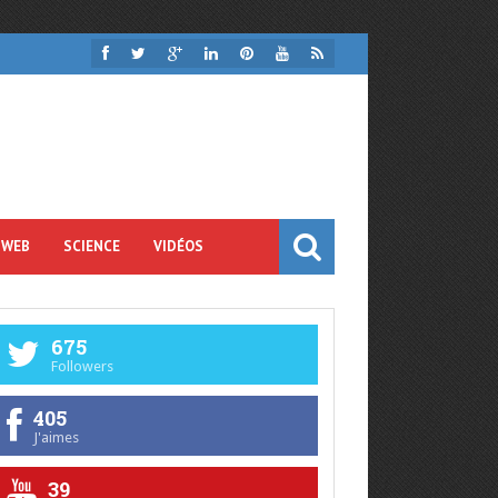
 WEB
SCIENCE
VIDÉOS
675
Followers
405
J'aimes
39