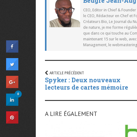
Beugré Jean-Aug
CEO, Editor in Chief & Founder
le CEO, Rédacteur en Chef et F
Créateurs Bio, Le Journal du 
de nature, je me forme réguliè
que dans ce qui touche au Co
maintenant 15 sur le web, ave
Management, le webmastering e
ARTICLE PRÉCÉDENT
Spyker : Deux nouveaux
lecteurs de cartes mémoire
0
A LIRE ÉGALEMENT