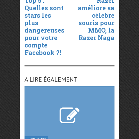
Top 5 :
Razer
Quelles sont
améliore sa
stars les
célèbre
plus
souris pour
dangereuses
MMO, la
pour votre
Razer Naga
compte
Facebook ?!
A LIRE ÉGALEMENT