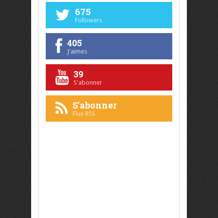
675
Followers
405
J'aimes
39
S'abonner
S'abonner
Flux RSS