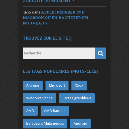
ADDICTIF DU MOMENT ?
APPLE : RÉPARER SON
Reno
dans
MACBOOK OU EN RACHETER UN
NOUVEAU ?!
TROUVEZ SUR LE SITE :)
LES TAGS POPULAIRES (MOTS-CLÉS)
A la une
Microsoft
Xbox
Windows Phone
Cartes graphique
AMD
AMD Radeon
Baladeurs Multimédias
Android