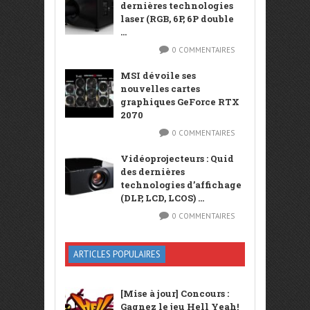
dernières technologies
laser (RGB, 6P, 6P double
...
0 COMMENTAIRES
MSI dévoile ses
nouvelles cartes
graphiques GeForce RTX
2070
0 COMMENTAIRES
Vidéoprojecteurs : Quid
des dernières
technologies d’affichage
(DLP, LCD, LCOS) ...
0 COMMENTAIRES
ARTICLES POPULAIRES
[Mise à jour] Concours :
Gagnez le jeu Hell Yeah!