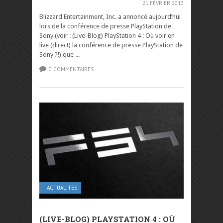
21 FÉVRIER 2013
Blizzard Entertainment, Inc. a annoncé aujourd’hui
lors de la conférence de presse PlayStation de
Sony (voir : (Live-Blog) PlayStation 4 : Où voir en
live (direct) la conférence de presse PlayStation de
Sony ?!) que ...
0 COMMENTAIRES
ACTUALITÉS
(LIVE-BLOG) PLAYSTATION 4 : OÙ