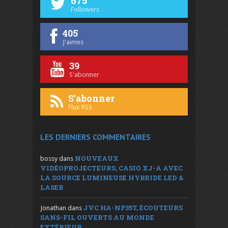
675
Followers
405
J'aimes
39
S'abonner
S'abonner
Flux RSS
LES DERNIERS COMMENTAIRES
NOUVEAUX
bossy
dans
VIDÉOPROJECTEURS, CASIO XJ-A AVEC
LA SOURCE LUMINEUSE HYBRIDE LED &
LASER
JVC HA-NP35T, ÉCOUTEURS
Jonathan
dans
SANS-FIL OUVERTS AU MONDE
EXTÉRIEUR