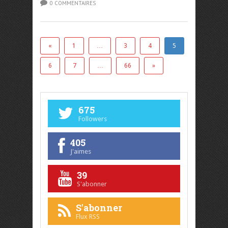
0 COMMENTAIRES
«
1
…
3
4
5
6
7
…
66
»
675
Followers
405
J'aimes
39
S'abonner
S'abonner
Flux RSS