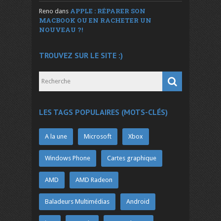
APPLE : RÉPARER SON
Reno
dans
MACBOOK OU EN RACHETER UN
NOUVEAU ?!
TROUVEZ SUR LE SITE :)
LES TAGS POPULAIRES (MOTS-CLÉS)
A la une
Microsoft
Xbox
Windows Phone
Cartes graphique
AMD
AMD Radeon
Baladeurs Multimédias
Android