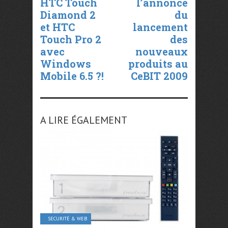
HTC Touch
l’annonce
Diamond 2
du
et HTC
lancement
Touch Pro 2
des
avec
nouveaux
Windows
produits au
Mobile 6.5 ?!
CeBIT 2009
A LIRE ÉGALEMENT
SECURITÉ & WEB