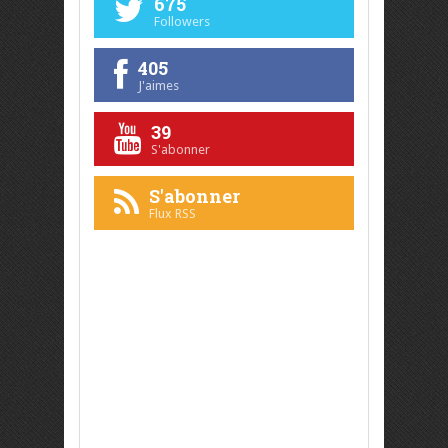
675
Followers
405
J'aimes
39
S'abonner
S'abonner
Flux RSS