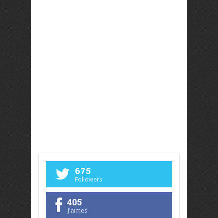
675
Followers
405
J'aimes