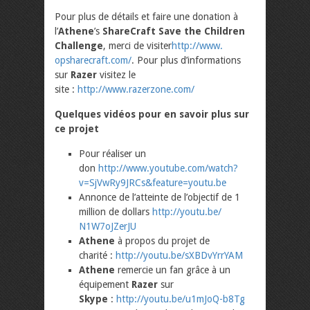
Pour plus de détails et faire une donation à
l’
Athene
’s
ShareCraft Save the Children
Challenge
, merci de visiter
http://www.
opsharecraft.com/
. Pour plus d’informations
sur
Razer
visitez le
site :
http://www.razerzone.
com/
Quelques vidéos pour en savoir plus sur
ce projet
Pour réaliser un
don
http://www.youtube.com/
watch?
v=SjVwRy9JRCs&feature=
youtu.be
Annonce de l’atteinte de l’objectif de 1
million de dollars
http://youtu.be/
N1W7oJZerJU
Athene
à propos du projet de
charité :
http://youtu.be/
sXBDvYrrYAM
Athene
remercie un fan grâce à un
équipement
Razer
sur
Skype
:
http://youtu.be/
u1mJoQ-b8Tg