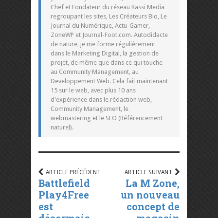
Chef et Fondateur du réseau Kassi Media
regroupant les sites, Les Créateurs Bio, Le
Journal du Numérique, Actu-Gamer,
ZoneWP et Journal-Foot.com. Autodidacte
de nature, je me forme régulièrement
dans le Marketing Digital, la gestion de
projet, de même que dans ce qui touche
au Community Management, au
Developpement Web. Cela fait maintenant
15 sur le web, avec plus 10 ans
d'expérience dans le rédaction web,
Community Management, le
webmastering et le SEO (Référencement
naturel).
ARTICLE PRÉCÉDENT
ARTICLE SUIVANT
Battlefield
La M Zone,
Play4Free
un nouveau
est
concept de