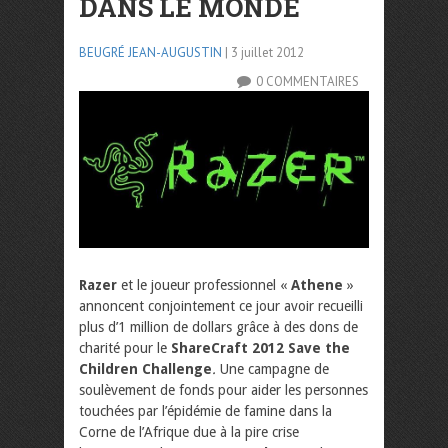
DANS LE MONDE
BEUGRÉ JEAN-AUGUSTIN
| 3 juillet 2012
0 COMMENTAIRES
Razer
et le joueur professionnel «
Athene
»
annoncent conjointement ce jour avoir recueilli
plus d’1 million de dollars grâce à des dons de
charité pour le
ShareCraft 2012 Save the
Children Challenge
.
Une campagne de
soulèvement de fonds pour aider les personnes
touchées par l’épidémie de famine dans la
Corne de l’Afrique due à la pire crise