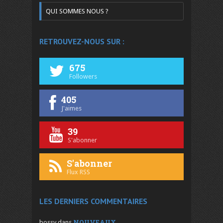
QUI SOMMES NOUS ?
RETROUVEZ-NOUS SUR :
675
Followers
405
J'aimes
39
S'abonner
S'abonner
Flux RSS
LES DERNIERS COMMENTAIRES
NOUVEAUX
bossy
dans