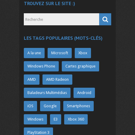
TROUVEZ SUR LE SITE :)
LES TAGS POPULAIRES (MOTS-CLÉS)
A la une
Microsoft
Xbox
Windows Phone
Cartes graphique
AMD
AMD Radeon
Baladeurs Multimédias
Android
iOS
Google
Smartphones
Windows
E3
Xbox 360
PlayStation 3