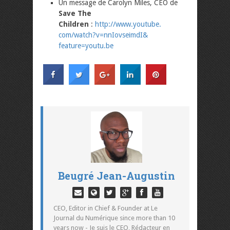
Un message de Carolyn Miles, CEO de
Save The
Children
:
http://www.youtube.
com/watch?v=nnIovseimdI&
feature=youtu.be
Beugré Jean-Augustin
CEO, Editor in Chief & Founder at Le
Journal du Numérique since more than 10
years now - Je suis le CEO, Rédacteur en