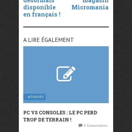
désormais
magasin
disponible
Micromania
en français !
A LIRE ÉGALEMENT
ACTUALITÉS
PC VS CONSOLES : LE PC PERD
TROP DE TERRAIN !
0 Commentaires