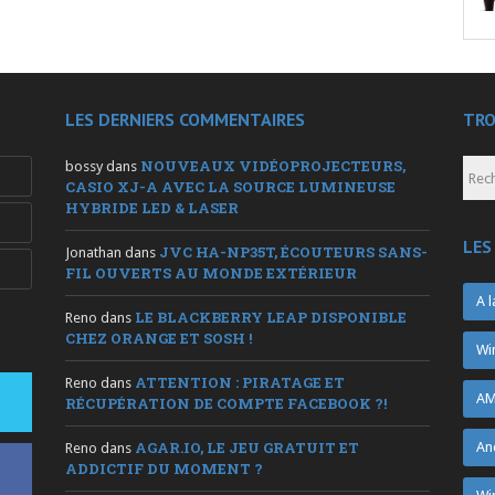
LES DERNIERS COMMENTAIRES
TRO
NOUVEAUX VIDÉOPROJECTEURS,
bossy
dans
CASIO XJ-A AVEC LA SOURCE LUMINEUSE
HYBRIDE LED & LASER
LES
JVC HA-NP35T, ÉCOUTEURS SANS-
Jonathan
dans
FIL OUVERTS AU MONDE EXTÉRIEUR
A l
LE BLACKBERRY LEAP DISPONIBLE
Reno
dans
CHEZ ORANGE ET SOSH !
Wi
ATTENTION : PIRATAGE ET
Reno
dans
AM
RÉCUPÉRATION DE COMPTE FACEBOOK ?!
AGAR.IO, LE JEU GRATUIT ET
An
Reno
dans
ADDICTIF DU MOMENT ?