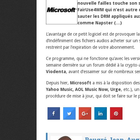
nouvelle failles touche son
FairUse4WM qui n’est autre q
sauter les DRM appliqués aux
comme Napster (…)
L’avantage de ce petit logiciel est de provoquer l
d’indéfiniment des fichiers audios acheter sur un 
restreint par l’expiration de votre abonnement.
Ce programme, qui ne fonctione qu’avec les vers
semaine dernière sur un forum dédié à la crypto-
Viodenta
, avant d’essaimer sur de nombreux ser
Depuis hier,
Microsoft
a mis à la disposition de
Yahoo Music, AOL Music Now, Urge
, etc.), un
procédure de mise à jour, qui doit se faire sur le p
Beugré Jean-Aug