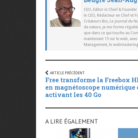
CEO, Editor in Chief & Founder
le CEO, Rédacteur en Chef et F
Créateurs Bio, Le Journal du 
de nature, je me forme réguliè
que dans ce qui touche au Co
maintenant 15 sur le web, ave
Management, le webmastering e
ARTICLE PRÉCÉDENT
Free transforme la Freebox H
en magnétoscope numérique 
activant les 40 Go
A LIRE ÉGALEMENT