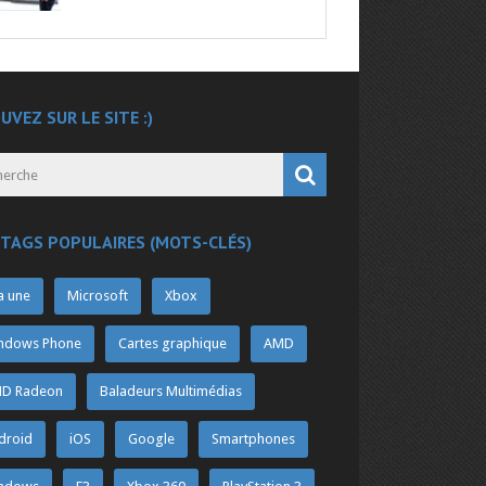
UVEZ SUR LE SITE :)
 TAGS POPULAIRES (MOTS-CLÉS)
a une
Microsoft
Xbox
ndows Phone
Cartes graphique
AMD
D Radeon
Baladeurs Multimédias
droid
iOS
Google
Smartphones