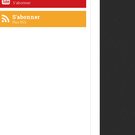
S'abonner
S'abonner
Flux RSS