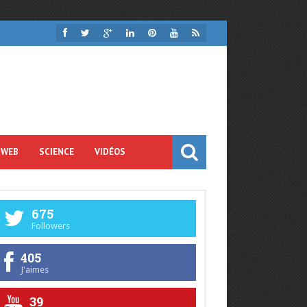
 WEB
SCIENCE
VIDÉOS
675
Followers
405
J'aimes
39