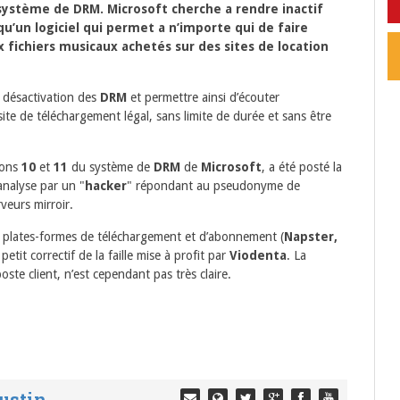
 système de DRM. Microsoft cherche a rendre inactif
u’un logiciel qui permet a n’importe qui de faire
 fichiers musicaux achetés sur des sites de location
a désactivation des
DRM
et permettre ainsi d’écouter
site de téléchargement légal, sans limite de durée et sans être
ions
10
et
11
du système de
DRM
de
Microsoft
, a été posté la
analyse par un "
hacker
" répondant au pseudonyme de
veurs mirroir.
s plates-formes de téléchargement et d’abonnement (
Napster,
 petit correctif de la faille mise à profit par
Viodenta
. La
oste client, n’est cependant pas très claire.
ustin