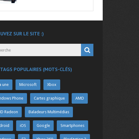
UVEZ SUR LE SITE :)
 TAGS POPULAIRES (MOTS-CLÉS)
a une
Microsoft
Xbox
ndows Phone
Cartes graphique
AMD
D Radeon
Baladeurs Multimédias
droid
iOS
Google
Smartphones