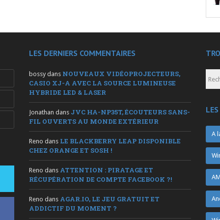
LES DERNIERS COMMENTAIRES
TRO
NOUVEAUX VIDÉOPROJECTEURS,
bossy
dans
CASIO XJ-A AVEC LA SOURCE LUMINEUSE
HYBRIDE LED & LASER
LES
JVC HA-NP35T, ÉCOUTEURS SANS-
Jonathan
dans
FIL OUVERTS AU MONDE EXTÉRIEUR
A l
LE BLACKBERRY LEAP DISPONIBLE
Reno
dans
CHEZ ORANGE ET SOSH !
Wi
ATTENTION : PIRATAGE ET
Reno
dans
AM
RÉCUPÉRATION DE COMPTE FACEBOOK ?!
AGAR.IO, LE JEU GRATUIT ET
An
Reno
dans
ADDICTIF DU MOMENT ?