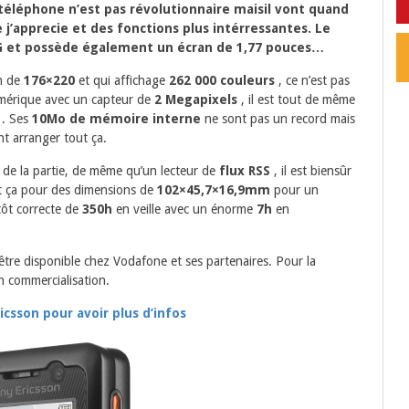
téléphone n’est pas révolutionnaire maisil vont quand
’apprecie et des fonctions plus intérressantes. Le
G et possède également un écran de 1,77 pouces…
on de
176×220
et qui affichage
262 000 couleurs
, ce n’est pas
umérique avec un capteur de
2 Megapixels
, il est tout de même
. Ses
10Mo de mémoire interne
ne sont pas un record mais
nt arranger tout ça.
i de la partie, de même qu’un lecteur de
flux RSS
, il est biensûr
t ça pour des dimensions de
102×45,7×16,9mm
pour un
ôt correcte de
350h
en veille avec un énorme
7h
en
tre disponible chez Vodafone et ses partenaires. Pour la
n commercialisation.
ricsson pour avoir plus d’infos