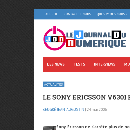
ACCUEIL
CONTACTEZ-NOUS
QUI SOMMES NOUS ?
LES NEWS
TESTS
INTERVIEWS
MU
ACTUALITÉS
LE SONY ERICSSON V630I 
BEUGRÉ JEAN-AUGUSTIN
| 24 mai 2006
Sony Ericsson ne s’arrête plus de no