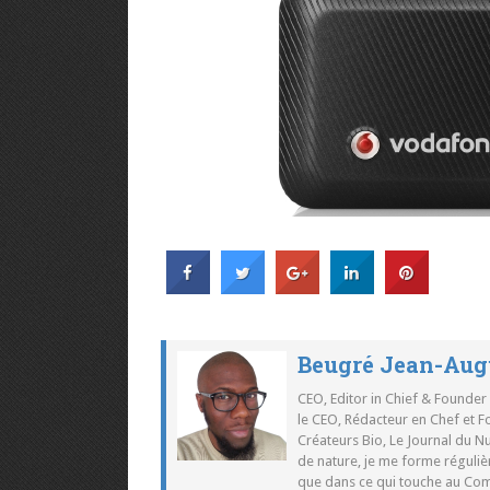
Beugré Jean-Aug
CEO, Editor in Chief & Founder
le CEO, Rédacteur en Chef et F
Créateurs Bio, Le Journal du 
de nature, je me forme réguliè
que dans ce qui touche au Co