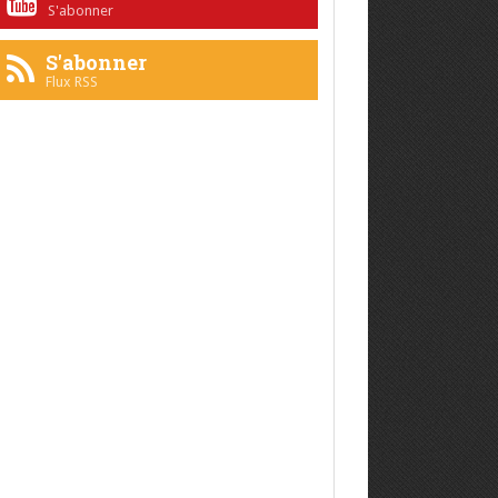
S'abonner
S'abonner
Flux RSS