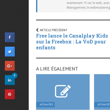
maintenant 15 sur le web, ave
Management, le webmastering e
ARTICLE PRÉCÉDENT
Free lance le Canalplay Kids
sur la Freebox : La VoD pour
enfants
A LIRE ÉGALEMENT
0
ACTUALITÉS
ACTUALITÉ