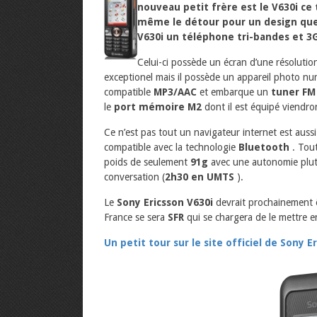
nouveau petit frère est le
V630i
ce 
même le détour pour un design que j
V630i
un téléphone tri-bandes et 3
Celui-ci possède un écran d’une résoluti
exceptionel mais il possède un appareil photo n
compatible
MP3/AAC
et embarque un
tuner FM
le
port mémoire M2
dont il est équipé viendro
Ce n’est pas tout un navigateur internet est auss
compatible avec la technologie
Bluetooth
. Tou
poids de seulement
91g
avec une autonomie plut
conversation (
2h30 en UMTS
).
Le
Sony Ericsson V630i
devrait prochainement ê
France se sera
SFR
qui se chargera de le mettre e
Un petit tour sur le site officiel de Sony E