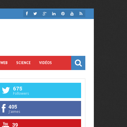
 WEB
SCIENCE
VIDÉOS
675
Followers
405
J'aimes
39