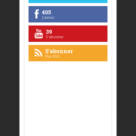
405
J'aimes
39
S'abonner
S'abonner
Flux RSS