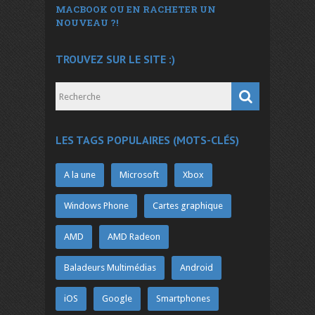
MACBOOK OU EN RACHETER UN
NOUVEAU ?!
TROUVEZ SUR LE SITE :)
LES TAGS POPULAIRES (MOTS-CLÉS)
A la une
Microsoft
Xbox
Windows Phone
Cartes graphique
AMD
AMD Radeon
Baladeurs Multimédias
Android
iOS
Google
Smartphones