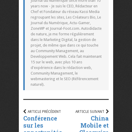
Journal du Numérique since more than 10
years now - Je suis le CEO, Rédacteur en
Chef et Fondateur du réseau Kassi Media
regroupant les sites, Les Créateurs Bio, Le
Journal du Numérique, Actu-Gamer,
ZoneWP et Journal-Foot.com. Autodidacte
de nature, je me forme régulièrement
dans le Marketing Digital, la gestion de
projet, de même que dans ce qui touche
au Community Management, au
Developpement Web. Cela fait maintenant
15 sur le web, avec plus 10 ans
d'expérience dans le rédaction web,
Community Management, le
webmastering et le SEO (Référencement
naturel).
ARTICLE PRÉCÉDENT
ARTICLE SUIVANT
Conférence
China
sur les
Mobile et