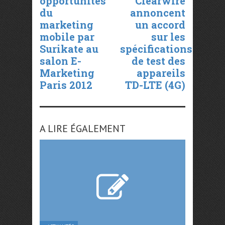
opportunités
Clearwire
du
annoncent
marketing
un accord
mobile par
sur les
Surikate au
spécifications
salon E-
de test des
Marketing
appareils
Paris 2012
TD-LTE (4G)
A LIRE ÉGALEMENT