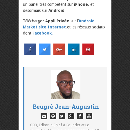
un panel très compétent sur
iPhone
, et
désormais sur
Android
.
Téléchargez
Appli Privée
sur l’
Android
Market
site Internet
.
et les réseaux sociaux
dont
Facebook
.
Beugré Jean-Augustin
CEO, Editor in Chief & Founder at Le