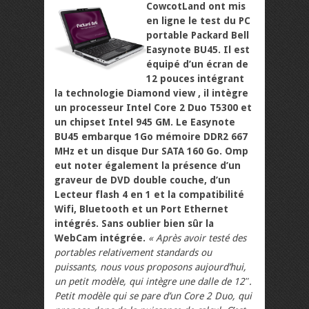
CowcotLand ont mis
en ligne le test du PC
portable Packard Bell
Easynote BU45. Il est
équipé d’un écran de
12 pouces intégrant
la technologie Diamond view , il intègre
un processeur Intel Core 2 Duo T5300 et
un chipset Intel 945 GM. Le Easynote
BU45 embarque 1Go mémoire DDR2 667
MHz et un disque Dur SATA 160 Go. Omp
eut noter également la présence d’un
graveur de DVD double couche, d’un
Lecteur flash 4 en 1 et la compatibilité
Wifi, Bluetooth et un Port Ethernet
intégrés. Sans oublier bien sûr la
WebCam intégrée.
« Après avoir testé des
portables relativement standards ou
puissants, nous vous proposons aujourd’hui,
un petit modèle, qui intègre une dalle de 12″.
Petit modèle qui se pare d’un Core 2 Duo, qui