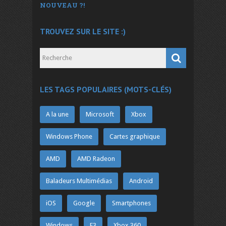
NOUVEAU ?!
TROUVEZ SUR LE SITE :)
LES TAGS POPULAIRES (MOTS-CLÉS)
A la une
Microsoft
Xbox
Windows Phone
Cartes graphique
AMD
AMD Radeon
Baladeurs Multimédias
Android
iOS
Google
Smartphones
Windows
E3
Xbox 360