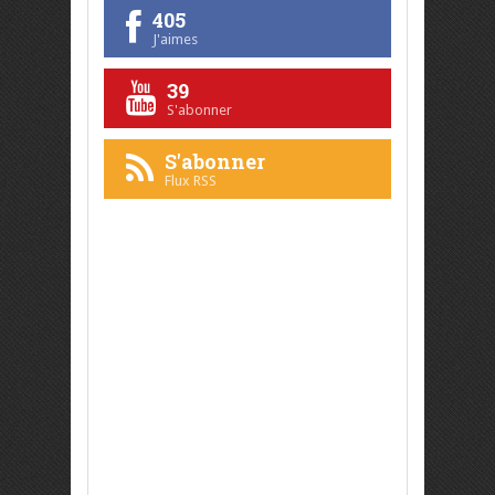
405
J'aimes
39
S'abonner
S'abonner
Flux RSS