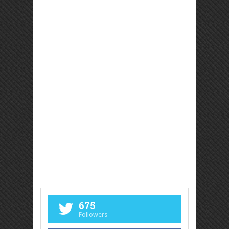
675
Followers