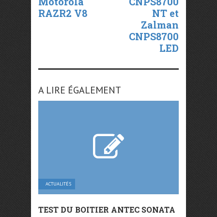
Motorola
CNPS8700
RAZR2 V8
NT et
Zalman
CNPS8700
LED
A LIRE ÉGALEMENT
ACTUALITÉS
TEST DU BOITIER ANTEC SONATA