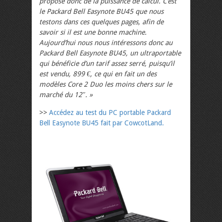
propose donc de la puissance de calcul. C’est
le Packard Bell Easynote BU45 que nous
testons dans ces quelques pages, afin de
savoir si il est une bonne machine.
Aujourd’hui nous nous intéressons donc au
Packard Bell Easynote BU45, un ultraportable
qui bénéficie d’un tarif assez serré, puisqu’il
est vendu, 899 €, ce qui en fait un des
modèles Core 2 Duo les moins chers sur le
marché du 12″. »
>>
Accédez au test du PC portable Packard
Bell Easynote BU45 fait par CowcotLand.