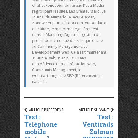
Chef et Fondateur du réseau Kassi Media
regroupant les sites, Les Créateurs Bio, Le
Journal du Numérique, Actu-Gamer,
ZoneWP et Journal-Foot.com. Autodidacte
de nature, je me forme régulièrement
dans le Marketing Digital, la gestion de
projet, de même que dans ce qui touche
au Community Management, au
Developpement Web. Cela fait maintenant
15 sur le web, avec plus 10 ans
d'expérience dans le rédaction web,
Community Management, le
webmastering et le SEO (Référencement
naturel).
ARTICLE PRÉCÉDENT
ARTICLE SUIVANT
Test :
Test :
Téléphone
Ventirads
mobile
Zalman