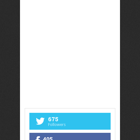
675
Followers
405