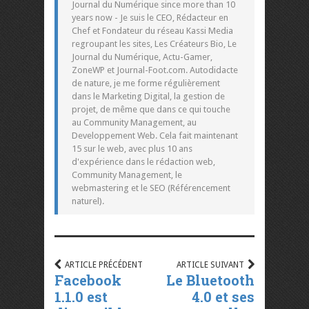
Journal du Numérique since more than 10
years now - Je suis le CEO, Rédacteur en
Chef et Fondateur du réseau Kassi Media
regroupant les sites, Les Créateurs Bio, Le
Journal du Numérique, Actu-Gamer,
ZoneWP et Journal-Foot.com. Autodidacte
de nature, je me forme régulièrement
dans le Marketing Digital, la gestion de
projet, de même que dans ce qui touche
au Community Management, au
Developpement Web. Cela fait maintenant
15 sur le web, avec plus 10 ans
d'expérience dans le rédaction web,
Community Management, le
webmastering et le SEO (Référencement
naturel).
ARTICLE PRÉCÉDENT
ARTICLE SUIVANT
Facebook
Le Bluetooth
1.1.0 est
4.0 et ses