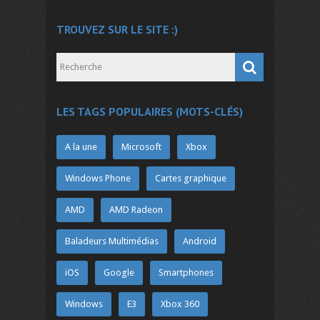
TROUVEZ SUR LE SITE :)
LES TAGS POPULAIRES (MOTS-CLÉS)
A la une
Microsoft
Xbox
Windows Phone
Cartes graphique
AMD
AMD Radeon
Baladeurs Multimédias
Android
iOS
Google
Smartphones
Windows
E3
Xbox 360