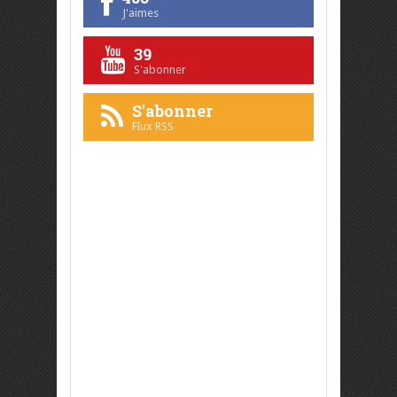
J'aimes
39
S'abonner
S'abonner
Flux RSS