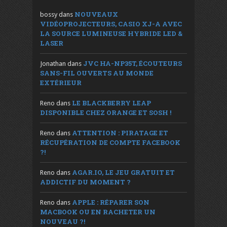
NOUVEAUX
bossy
dans
VIDÉOPROJECTEURS, CASIO XJ-A AVEC
LA SOURCE LUMINEUSE HYBRIDE LED &
LASER
JVC HA-NP35T, ÉCOUTEURS
Jonathan
dans
SANS-FIL OUVERTS AU MONDE
EXTÉRIEUR
LE BLACKBERRY LEAP
Reno
dans
DISPONIBLE CHEZ ORANGE ET SOSH !
ATTENTION : PIRATAGE ET
Reno
dans
RÉCUPÉRATION DE COMPTE FACEBOOK
?!
AGAR.IO, LE JEU GRATUIT ET
Reno
dans
ADDICTIF DU MOMENT ?
APPLE : RÉPARER SON
Reno
dans
MACBOOK OU EN RACHETER UN
NOUVEAU ?!