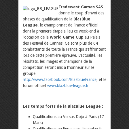
Tradewest Games SAS
donne le coup d’envoi des
phases de qualification de la
BlazBlue
League
, le championnat de France officiel
dont la première étape a lieu ce week-end à
l’occasion de la
World Game Cup
au Palais
des Festival de Cannes. Ce sont plus de 64
combattants de toute la France qui s’affrontent
lors de cette première épreuve. L’actualité, les
résultats, les images et champions de la
compétition seront mis à l’honneur sur le
groupe
http://www.facebook.com/BlazblueFrance
, et le
forum officiel
www.blazblue-league.fr
.
Les temps forts de la BlazBlue League :
Qualifications au Versus Dojo à Paris (17
Mars)
Qualifications en ligne avec Livenplay.fr